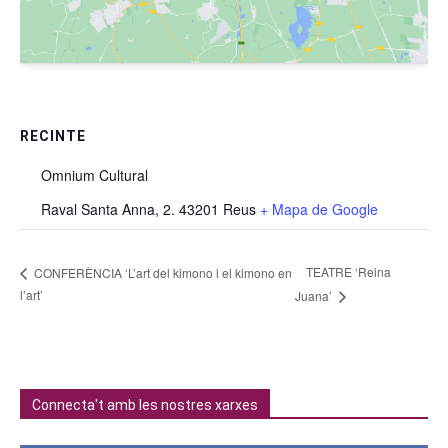
RECINTE
Omnium Cultural
Raval Santa Anna, 2. 43201 Reus
+ Mapa de Google
TEATRE ‘Reina
CONFERÈNCIA ‘L’art del kimono i el kimono en
l’art’
Juana’
Connecta't amb les nostres xarxes