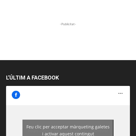
-Publicitat-
L’ÚLTIM A FACEBOOK
Feu clic per acceptar màrqueting galetes
https://www.facebook.com/guiadereus/
i activar aquest contingut