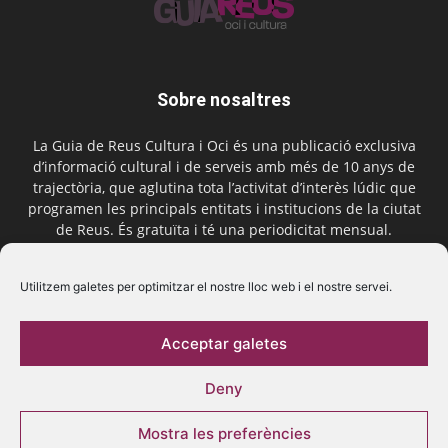
Sobre nosaltres
La Guia de Reus Cultura i Oci és una publicació exclusiva
d’informació cultural i de serveis amb més de 10 anys de
trajectòria, que aglutina tota l’activitat d’interès lúdic que
programen les principals entitats i institucions de la ciutat
de Reus. És gratuïta i té una periodicitat mensual.
Contactar-nos:
comercial@laguiadereus.com
Utilitzem galetes per optimitzar el nostre lloc web i el nostre servei.
Acceptar galetes
Segueix-nos
Deny
Mostra les preferències