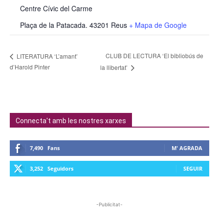
Centre Cívic del Carme
Plaça de la Patacada. 43201 Reus
+ Mapa de Google
CLUB DE LECTURA ‘El bibliobús de
LITERATURA ‘L’amant’
d’Harold Pinter
la llibertat’
Connecta't amb les nostres xarxes
7,490
Fans
M' AGRADA
3,252
Seguidors
SEGUIR
-Publicitat-