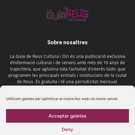
Sobre nosaltres
La Guia de Reus Cultura i Oci és una publicació exclusiva
d’informació cultural i de serveis amb més de 10 anys de
trajectòria, que aglutina tota l’activitat d’interès lúdic que
programen les principals entitats i institucions de la ciutat
de Reus. És gratuïta i té una periodicitat mensual.
Contactar-nos:
comercial@laguiadereus.com
Utilitzem galetes per optimitzar el nostre lloc web i el nostre servei.
Acceptar galetes
Segueix-nos
Deny