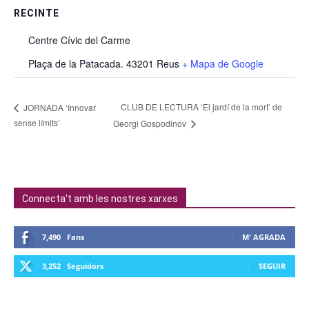
RECINTE
Centre Cívic del Carme
Plaça de la Patacada. 43201 Reus
+ Mapa de Google
CLUB DE LECTURA ‘El jardí de la mort’ de
JORNADA ‘Innovar
sense límits’
Georgi Gospodinov
Connecta't amb les nostres xarxes
7,490
Fans
M' AGRADA
3,252
Seguidors
SEGUIR