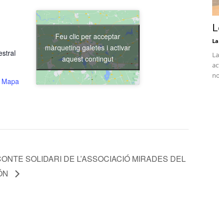
L
Feu clic per acceptar
La
màrqueting galetes i activar
stral
La
aquest contingut
ac
no
 Mapa
CONTE SOLIDARI DE L’ASSOCIACIÓ MIRADES DEL
ÓN