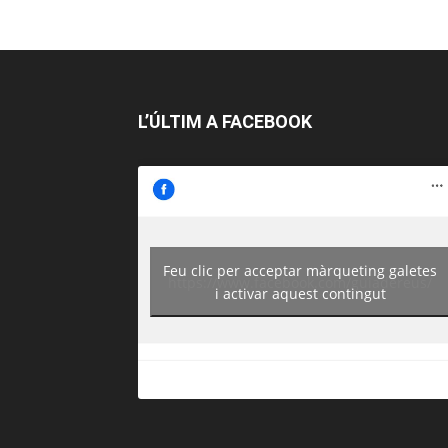
L’ÚLTIM A FACEBOOK
Feu clic per acceptar màrqueting galetes
https://www.facebook.com/guiadereus/
i activar aquest contingut