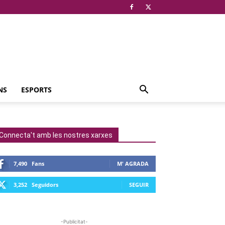
NS
ESPORTS
Connecta't amb les nostres xarxes
7,490
Fans
M' AGRADA
3,252
Seguidors
SEGUIR
-Publicitat-