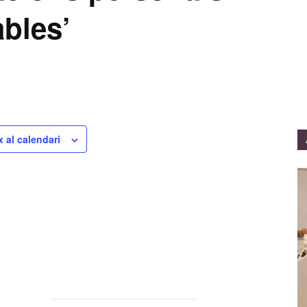
ables’
x al calendari