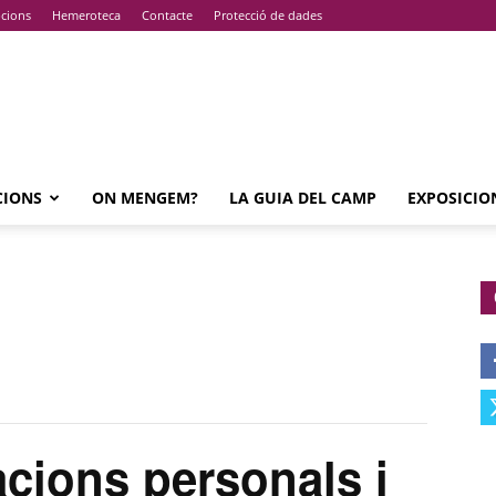
pcions
Hemeroteca
Contacte
Protecció de dades
CIONS
ON MENGEM?
LA GUIA DEL CAMP
EXPOSICIO
ions personals i