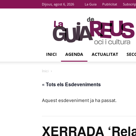
Dijous, agost 6, 2026
La Guia
Publicitat
Subscri
La
Guia
De
Reus
INICI
AGENDA
ACTUALITAT
SEC
Inici
« Tots els Esdeveniments
Aquest esdeveniment ja ha passat.
XERRADA ‘Relac