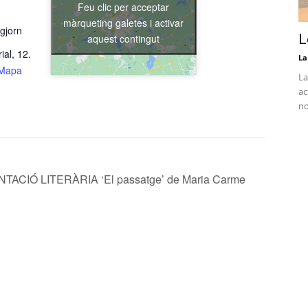
Feu clic per acceptar
màrqueting galetes i activar
gjorn
L
aquest contingut
ial, 12.
La
Mapa
La
ac
no
ACIÓ LITERÀRIA ‘El passatge’ de Maria Carme