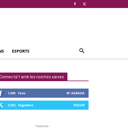
NS
ESPORTS
Connecta't amb les nostres xarxes
7,490
Fans
M' AGRADA
3,252
Seguidors
SEGUIR
-Publicitat-