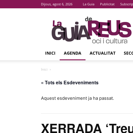
Dijous, agost 6, 2026
La Guia
Publicitat
Subscri
La
Guia
De
Reus
INICI
AGENDA
ACTUALITAT
SEC
Inici
« Tots els Esdeveniments
Aquest esdeveniment ja ha passat.
XERRADA ‘Treur