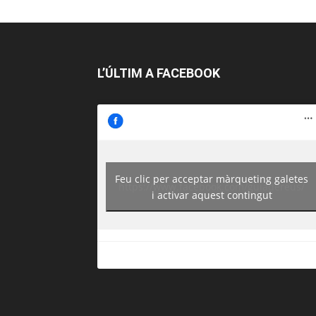
L’ÚLTIM A FACEBOOK
Feu clic per acceptar màrqueting galetes
https://www.facebook.com/guiadereus/
i activar aquest contingut