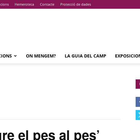
pcions
Hemeroteca
Contacte
Protecció de dades
CIONS
ON MENGEM?
LA GUIA DEL CAMP
EXPOSICIO
e el pes al pes’