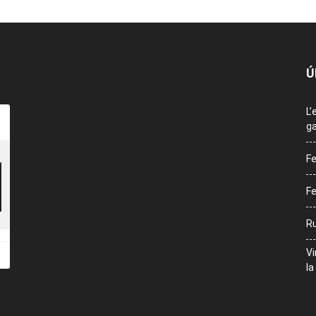
Ú
L’
ga
Fe
Fe
Ru
Vi
la