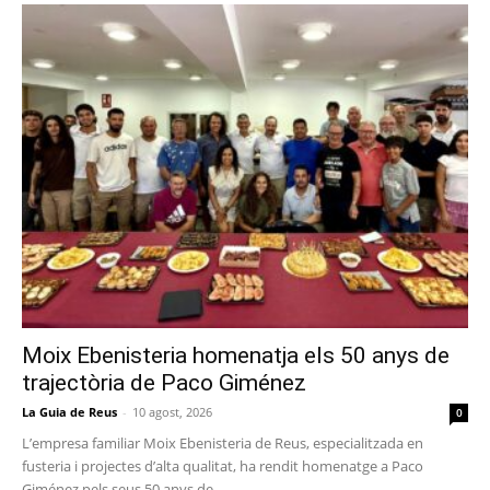
Moix Ebenisteria homenatja els 50 anys de
trajectòria de Paco Giménez
La Guia de Reus
-
10 agost, 2026
0
L’empresa familiar Moix Ebenisteria de Reus, especialitzada en
fusteria i projectes d’alta qualitat, ha rendit homenatge a Paco
Giménez pels seus 50 anys de...