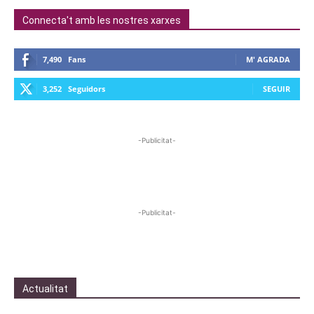
Connecta't amb les nostres xarxes
7,490
Fans
M' AGRADA
3,252
Seguidors
SEGUIR
-Publicitat-
-Publicitat-
Actualitat