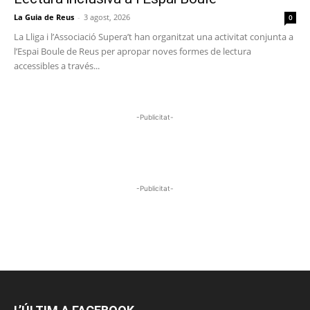
La Guia de Reus
-
3 agost, 2026
0
La Lliga i l’Associació Supera’t han organitzat una activitat conjunta a
l’Espai Boule de Reus per apropar noves formes de lectura
accessibles a través...
-Publicitat-
-Publicitat-