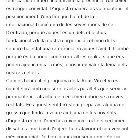
tenir caràcter internacional amb la presència d’un celler
estranger convidat. D’aquesta manera es vol mantenir el
posicionament d’una fira que ha fet de la
internacionalització una de les seves raons de ser.
D’entrada, perquè aquest és un dels objectius
fundacionals de la nostra corporació i el món del vi
sempre ha estat una referència en aquest àmbit. I també
perquè és bo poder conèixer d’altres realitats que ens
poden ajudar, encara més, a posar en valor la feina dels
nostres cellers.
Com és habitual el programa de la Reus Viu el Vi es
completarà amb una sèrie d’actes paral·lels que serviran
per mantenir l’atractiu del certamen i obrir-se a noves
realitats. En aquest sentit n’estem preparant alguna de
grossa que tindrà a veure amb una de les novetats
d’aquesta edició, l’obertura excepcio- nal del certamen
dissabte al matí amb l’objec- tiu d’afavorir el seu vessant
més comercial. De ben segur aconseguirem reforçar,