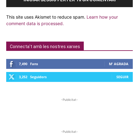
This site uses Akismet to reduce spam.
Learn how your
comment data is processed.
Connecta't amb les nostres xarxes
7,490
Fans
M' AGRADA
3,252
Seguidors
SEGUIR
-Publicitat-
-Publicitat-