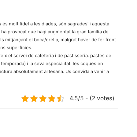
és molt fidel a les diades, són sagrades’ i aquesta
i, i ha provocat que hagi augmentat la gran família de
ls mitjançant el boca/orella, malgrat haver de fer front
ans superfícies.
reix el servei de cafeteria i de pastisseria: pastes de
la temporada) i la seva especialitat: les coques en
factura absolutament artesana. Us convida a venir a
4.5/5 - (2 votes)