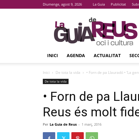
Diumenge, agost 9, 2026
La Guia
Publicitat
Subs
La
Guia
De
Reus
INICI
AGENDA
ACTUALITAT
SEC
Inici
De tota la vida
• Forn de pa Llauradó • ‘La gent
De tota la vida
• Forn de pa Llaur
Reus és molt fide
Per
La Guia de Reus
-
1 març, 2016