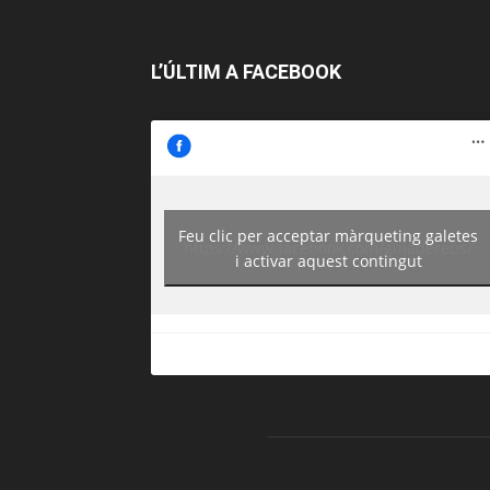
L’ÚLTIM A FACEBOOK
Feu clic per acceptar màrqueting galetes
https://www.facebook.com/guiadereus/
i activar aquest contingut