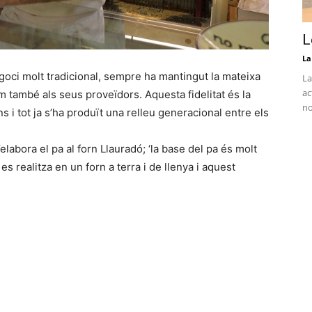
L
La
negoci molt tradicional, sempre ha mantingut la mateixa
La
ac
 com també als seus proveïdors. Aquesta fidelitat és la
no
s i tot ja s’ha produït una relleu generacional entre els
abora el pa al forn Llauradó; ‘la base del pa és molt
 es realitza en un forn a terra i de llenya i aquest