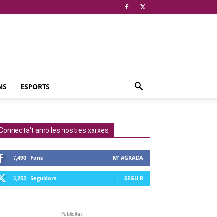
NS
ESPORTS
Connecta't amb les nostres xarxes
7,490
Fans
M' AGRADA
3,252
Seguidors
SEGUIR
-Publicitat-