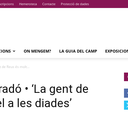
cripcions
Hemeroteca
Contacte
Protecció de dades
CIONS
ON MENGEM?
LA GUIA DEL CAMP
EXPOSICIO
 de Reus és molt...
adó • ‘La gent de
l a les diades’