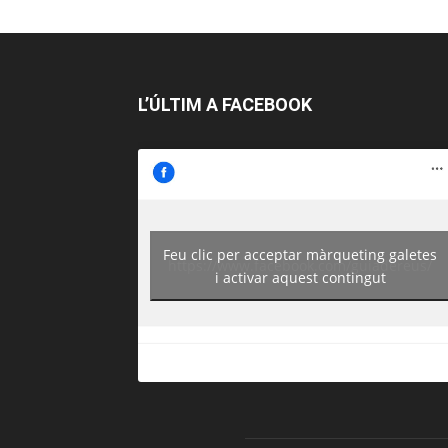
L’ÚLTIM A FACEBOOK
Feu clic per acceptar màrqueting galetes
https://www.facebook.com/guiadereus/
i activar aquest contingut