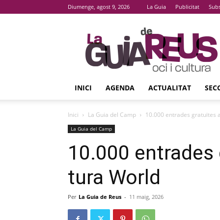
Diumenge, agost 9, 2026
La Guia
Publicitat
Subs
La
Guia
De
Reus
INICI
AGENDA
ACTUALITAT
SEC
Inici
La Guia del Camp
10.000 entrades gratuïtes 
La Guia del Camp
10.000 entrades 
tura World
Per
La Guia de Reus
-
11 maig, 2026