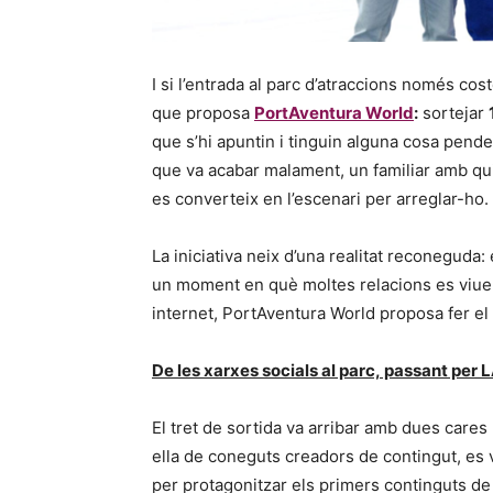
I si l’entrada al parc d’atraccions només cos
que proposa
PortAventura World
:
sortejar
que s’hi apuntin i tinguin alguna cosa pende
que va acabar malament, un familiar amb qui
es converteix en l’escenari per arreglar-ho.
La iniciativa neix d’una realitat reconeguda:
un moment en què moltes relacions es viuen
internet, PortAventura World proposa fer el s
De les xarxes socials al parc, passant pe
El tret de sortida va arribar amb dues care
ella de coneguts creadors de contingut, es
per protagonitzar els primers continguts de