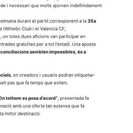
de i necessari que molts ajornen indefinidament.
e setmana durant el partit corresponent a la
35a
 l’Athletic Club i el Valencia CF,
, on totes dues aficions van participar en
rades gratuïtes per a tot l’estadi. Una aposta
 reconciliacions semblen impossibles, és a
ocials
, on creadors i usuaris podran etiquetar-
uell pas que fa temps que eviten.
On tothom es posa d’acord”
, presentada fa
inació amb una oferta tan extensa que fa
la millor destinació.