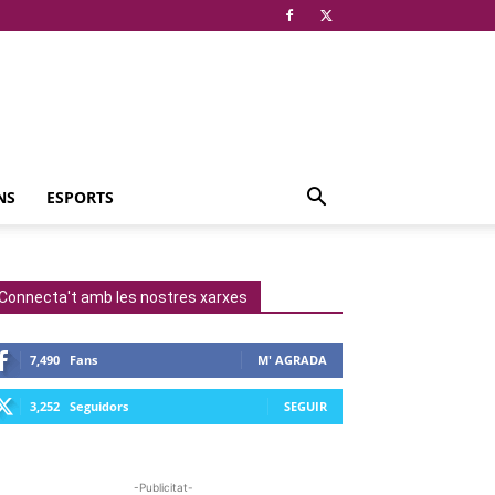
NS
ESPORTS
Connecta't amb les nostres xarxes
7,490
Fans
M' AGRADA
3,252
Seguidors
SEGUIR
-Publicitat-