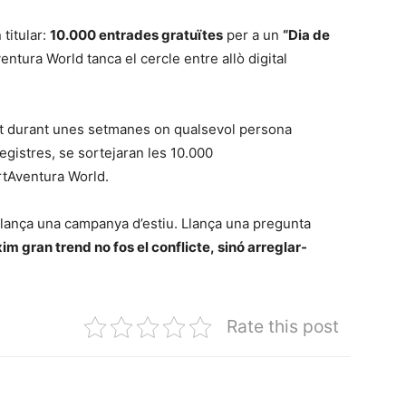
titular:
10.000 entrades gratuïtes
per a un
“Dia de
entura World tanca el cercle entre allò digital
ert durant unes setmanes on qualsevol persona
registres, se sortejaran les 10.000
ortAventura World.
lança una campanya d’estiu. Llança una pregunta
òxim gran trend no fos el conflicte, sinó arreglar-
Rate this post