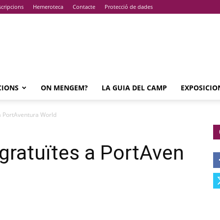
cripcions
Hemeroteca
Contacte
Protecció de dades
CIONS
ON MENGEM?
LA GUIA DEL CAMP
EXPOSICIO
a PortAventura World
gratuïtes a PortAven