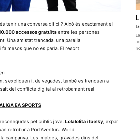
L
tés tenir una conversa difícil? Això és exactament el
La
10.000 accessos gratuïts
entre les persones
La
nt. Una amistat trencada, una parella
ac
 fa mesos que no es parla. El resort
no
 en
, s’expliquen i, de vegades, també es trenquen a
alt del conflicte digital al retrobament real.
r LALIGA EA SPORTS
s reconegudes pel públic jove:
Lolalolita
i
Ibelky
, expar
 van retrobar a PortAventura World
 la campanya. Les imatges, gravades dins del