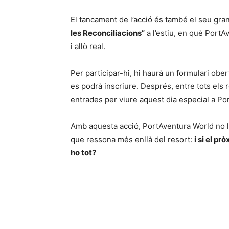
El tancament de l’acció és també el seu gran 
les Reconciliacions”
a l’estiu, en què PortAv
i allò real.
Per participar-hi, hi haurà un formulari ob
es podrà inscriure. Després, entre tots els 
entrades per viure aquest dia especial a P
Amb aquesta acció, PortAventura World no l
que ressona més enllà del resort:
i si el pr
ho tot?