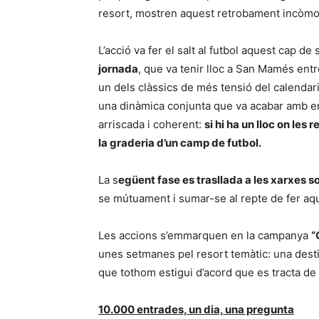
resort, mostren aquest retrobament incòmo
L’acció va fer el salt al futbol aquest cap d
jornada
, que va tenir lloc a San Mamés entre
un dels clàssics de més tensió del calendari
una dinàmica conjunta que va acabar amb ent
arriscada i coherent:
si hi ha un lloc on les
la graderia d’un camp de futbol.
La s
egüent fase es trasllada a les xarxes s
se mútuament i sumar-se al repte de fer aq
Les accions s’emmarquen en la campanya
“
unes setmanes pel resort temàtic: una dest
que tothom estigui d’acord que es tracta de 
10.000 entrades, un dia, una pregunta