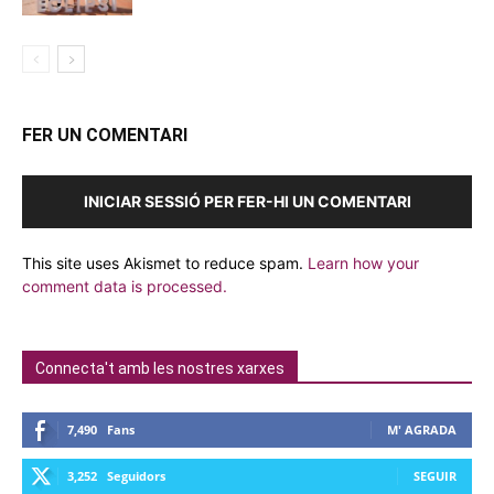
FER UN COMENTARI
INICIAR SESSIÓ PER FER-HI UN COMENTARI
This site uses Akismet to reduce spam.
Learn how your
comment data is processed.
Connecta't amb les nostres xarxes
7,490
Fans
M' AGRADA
3,252
Seguidors
SEGUIR