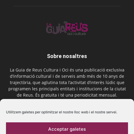
Sobre nosaltres
La Guia de Reus Cultura i Oci és una publicació exclusiva
d’informació cultural i de serveis amb més de 10 anys de
trajectòria, que aglutina tota l’activitat d’interès lúdic que
programen les principals entitats i institucions de la ciutat
de Reus. És gratuïta i té una periodicitat mensual.
Contactar-nos:
comercial@laguiadereus.com
Utilitzem galetes per optimitzar el nostre lloc web i el nostre servei.
Acceptar galetes
Segueix-nos