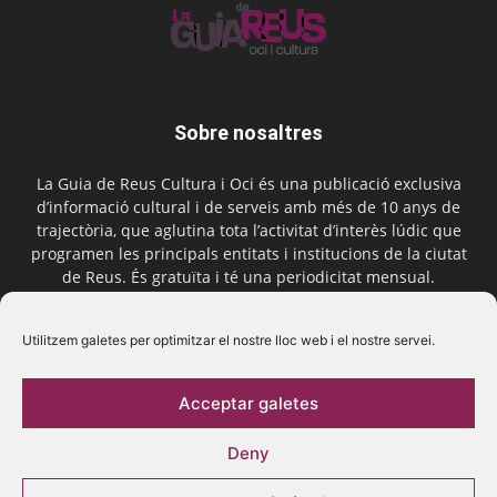
Sobre nosaltres
La Guia de Reus Cultura i Oci és una publicació exclusiva
d’informació cultural i de serveis amb més de 10 anys de
trajectòria, que aglutina tota l’activitat d’interès lúdic que
programen les principals entitats i institucions de la ciutat
de Reus. És gratuïta i té una periodicitat mensual.
Contactar-nos:
comercial@laguiadereus.com
Utilitzem galetes per optimitzar el nostre lloc web i el nostre servei.
Acceptar galetes
Segueix-nos
Deny