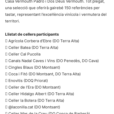
Casa Vermouth Padró i Dos Déus Vermouth. Tot plegat,
una selecció que oferirà gairebé 150 referències per
tastar, representant l’excel·lència vinícola i vermutera del
territori.
Llistat de cellers participants
 Agrícola Corbera d’Ebre (DO Terra Alta)
 Celler Batea (DO Terra Alta)
 Celler Cal Pucolla
 Canals Nadal Caves i Vins (DO Penedès, DO Cava)
 Cingles Blaus (DO Montsant)
 Coca i Fitó (DO Montsant, DO Terra Alta)
 Enovitis (DOQ Priorat)
 Celler de l’Era (DO Montsant)
 Celler Hidalgo Albert (DO Terra Alta)
 Celler la Botera (DO Terra Alta)
 @laconilla.cat (DO Montsant)
 Celler Mas de la Creu (DO Conca de Barberà)