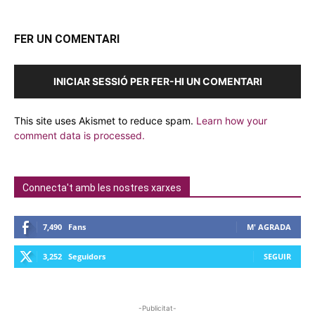
FER UN COMENTARI
INICIAR SESSIÓ PER FER-HI UN COMENTARI
This site uses Akismet to reduce spam.
Learn how your
comment data is processed.
Connecta't amb les nostres xarxes
7,490
Fans
M' AGRADA
3,252
Seguidors
SEGUIR
-Publicitat-