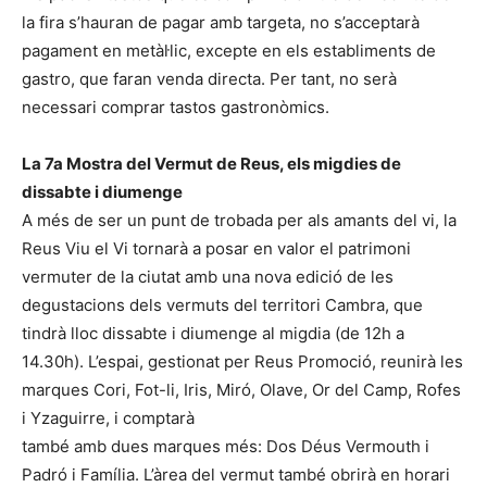
la fira s’hauran de pagar amb targeta, no s’acceptarà
pagament en metàl·lic, excepte en els establiments de
gastro, que faran venda directa. Per tant, no serà
necessari comprar tastos gastronòmics.
La 7a Mostra del Vermut de Reus, els migdies de
dissabte i diumenge
A més de ser un punt de trobada per als amants del vi, la
Reus Viu el Vi tornarà a posar en valor el patrimoni
vermuter de la ciutat amb una nova edició de les
degustacions dels vermuts del territori Cambra, que
tindrà lloc dissabte i diumenge al migdia (de 12h a
14.30h). L’espai, gestionat per Reus Promoció, reunirà les
marques Cori, Fot-li, Iris, Miró, Olave, Or del Camp, Rofes
i Yzaguirre, i comptarà
també amb dues marques més: Dos Déus Vermouth i
Padró i Família. L’àrea del vermut també obrirà en horari