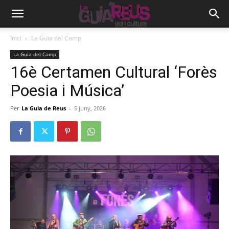
Inici
La Guia del Camp
La Guia del Camp
16è Certamen Cultural ‘Forès
Poesia i Música’
Per
La Guia de Reus
-
5 juny, 2026