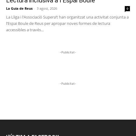
Lectura inclusiva a l’Espai Boule
La Guia de Reus
-
3 agost, 2026
0
La Lliga i l’Associació Supera’t han organitzat una activitat conjunta a
l’Espai Boule de Reus per apropar noves formes de lectura
accessibles a través...
-Publicitat-
-Publicitat-