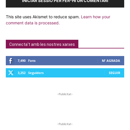
INICIAR SESSIÓ PER FER-HI UN COMENTARI
This site uses Akismet to reduce spam.
Learn how your
comment data is processed.
Connecta't amb les nostres xarxes
7,490
Fans
M' AGRADA
3,252
Seguidors
SEGUIR
-Publicitat-
-Publicitat-