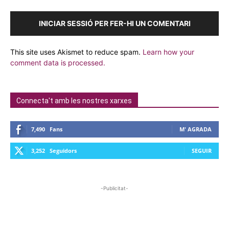
INICIAR SESSIÓ PER FER-HI UN COMENTARI
This site uses Akismet to reduce spam.
Learn how your
comment data is processed.
Connecta't amb les nostres xarxes
7,490
Fans
M' AGRADA
3,252
Seguidors
SEGUIR
-Publicitat-