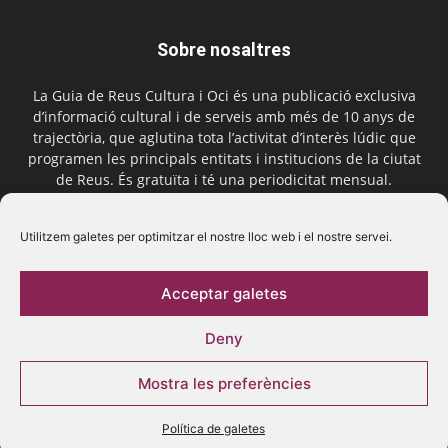
Sobre nosaltres
La Guia de Reus Cultura i Oci és una publicació exclusiva
d’informació cultural i de serveis amb més de 10 anys de
trajectòria, que aglutina tota l’activitat d’interès lúdic que
programen les principals entitats i institucions de la ciutat
de Reus. És gratuïta i té una periodicitat mensual.
Contactar-nos:
comercial@laguiadereus.com
Utilitzem galetes per optimitzar el nostre lloc web i el nostre servei.
Acceptar galetes
Segueix-nos
Deny
Mostra les preferències
Política de galetes
© 2016 La Guia de Reus | Creada per Be Marketing