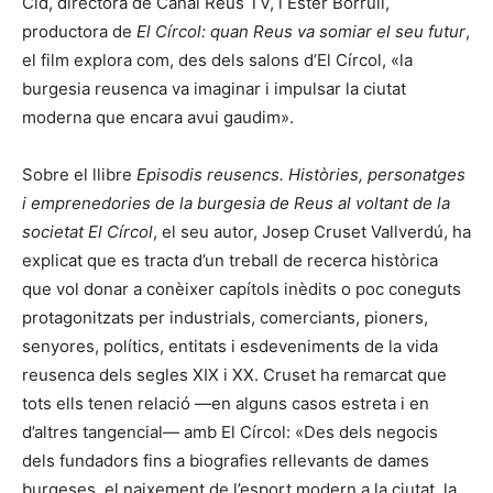
Cid, directora de Canal Reus TV, i Ester Borrull,
productora de
El Círcol: quan Reus va somiar el seu futur
,
el film explora com, des dels salons d’El Círcol, «la
burgesia reusenca va imaginar i impulsar la ciutat
moderna que encara avui gaudim».
Sobre el llibre
Episodis reusencs. Històries, personatges
i emprenedories de la burgesia de Reus al voltant de la
societat El Círcol
, el seu autor, Josep Cruset Vallverdú, ha
explicat que es tracta d’un treball de recerca històrica
que vol donar a conèixer capítols inèdits o poc coneguts
protagonitzats per industrials, comerciants, pioners,
senyores, polítics, entitats i esdeveniments de la vida
reusenca dels segles XIX i XX. Cruset ha remarcat que
tots ells tenen relació —en alguns casos estreta i en
d’altres tangencial— amb El Círcol: «Des dels negocis
dels fundadors fins a biografies rellevants de dames
burgeses, el naixement de l’esport modern a la ciutat, la