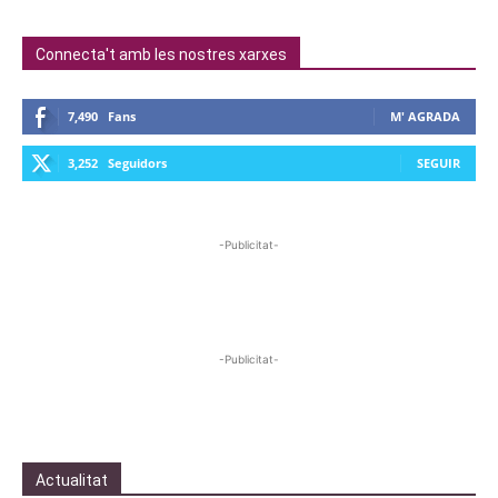
Connecta't amb les nostres xarxes
7,490
Fans
M' AGRADA
3,252
Seguidors
SEGUIR
-Publicitat-
-Publicitat-
Actualitat