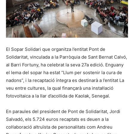
El Sopar Solidari que organitza l’entitat Pont de
Solidaritat, vinculada a la Parròquia de Sant Bernat Calvó,
al Barri Fortuny, ha celebrat la seva 27a edició. Enguany
el lema del sopar ha estat “Llum per sostenir la cura de
nadons”, i la recaptació íntegra es destinarà a l’entitat La
veu entre cultures, la qual finançarà una instal·lació
fotovoltaica a la llar d’acollida de Kaolak, Senegal.
En paraules del president de Pont de Solidaritat, Jordi
Salvadó, els 5.724 euros recaptats es deuen a la
col·laboració altruïsta de personalitats com Andreu