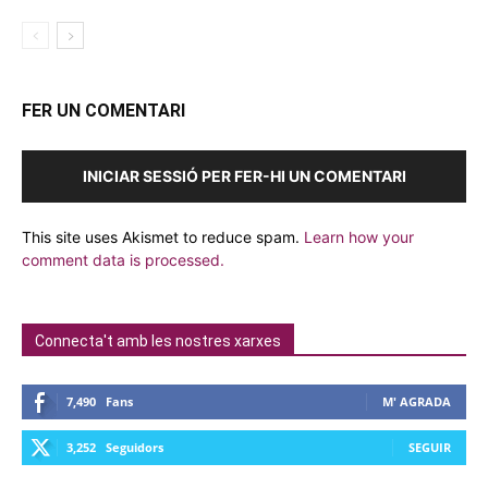
FER UN COMENTARI
INICIAR SESSIÓ PER FER-HI UN COMENTARI
This site uses Akismet to reduce spam.
Learn how your
comment data is processed.
Connecta't amb les nostres xarxes
7,490
Fans
M' AGRADA
3,252
Seguidors
SEGUIR