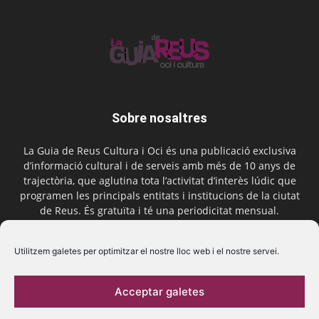
Sobre nosaltres
La Guia de Reus Cultura i Oci és una publicació exclusiva
d’informació cultural i de serveis amb més de 10 anys de
trajectòria, que aglutina tota l’activitat d’interès lúdic que
programen les principals entitats i institucions de la ciutat
de Reus. És gratuïta i té una periodicitat mensual.
Contactar-nos:
comercial@laguiadereus.com
Utilitzem galetes per optimitzar el nostre lloc web i el nostre servei.
Acceptar galetes
Segueix-nos