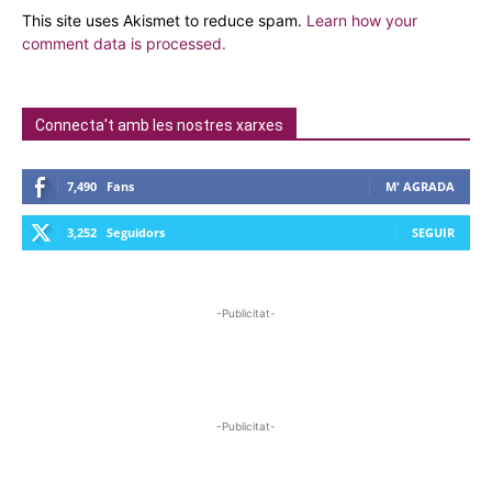
This site uses Akismet to reduce spam.
Learn how your
comment data is processed.
Connecta't amb les nostres xarxes
7,490
Fans
M' AGRADA
3,252
Seguidors
SEGUIR
-Publicitat-
-Publicitat-