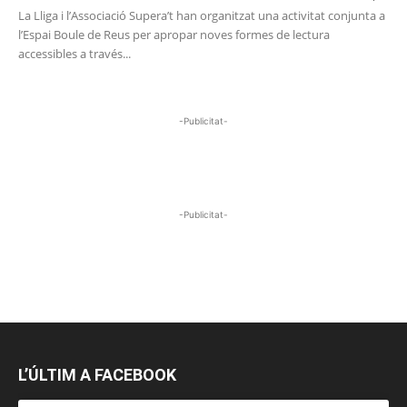
La Lliga i l’Associació Supera’t han organitzat una activitat conjunta a
l’Espai Boule de Reus per apropar noves formes de lectura
accessibles a través...
-Publicitat-
-Publicitat-
L’ÚLTIM A FACEBOOK