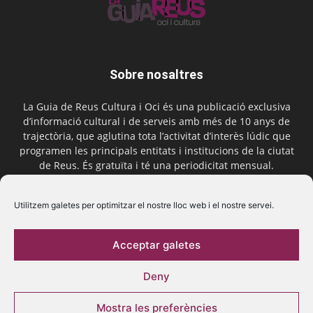
Sobre nosaltres
La Guia de Reus Cultura i Oci és una publicació exclusiva
d’informació cultural i de serveis amb més de 10 anys de
trajectòria, que aglutina tota l’activitat d’interès lúdic que
programen les principals entitats i institucions de la ciutat
de Reus. És gratuïta i té una periodicitat mensual.
Contactar-nos:
comercial@laguiadereus.com
Utilitzem galetes per optimitzar el nostre lloc web i el nostre servei.
Acceptar galetes
Segueix-nos
Deny
Mostra les preferències