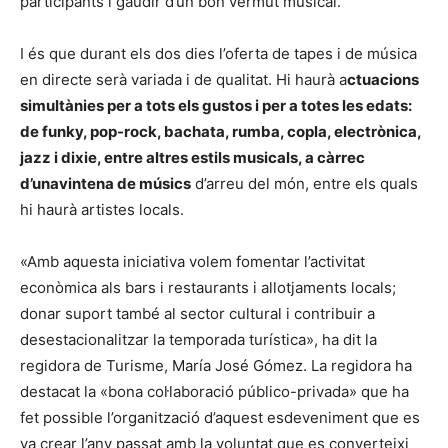
participants i gaudir d’un bon vermut musical.
I és que durant els dos dies l’oferta de tapes i de música
en directe serà variada i de qualitat. Hi haurà a
ctuacions
simultànies per a tots els gustos i per a totes les edats:
de funky, pop-rock, bachata, rumba, copla, electrònica,
jazz i dixie, entre altres estils musicals, a càrrec
d’una
vintena de músics
d’arreu del món, entre els quals
hi haurà artistes locals.
«Amb aquesta iniciativa volem fomentar l’activitat
econòmica als bars i restaurants i allotjaments locals;
donar suport també al sector cultural i contribuir a
desestacionalitzar la temporada turística», ha dit la
regidora de Turisme, María José Gómez. La regidora ha
destacat la «bona col·laboració público-privada» que ha
fet possible l’organització d’aquest esdeveniment que es
va crear l’any passat amb la voluntat que es converteixi