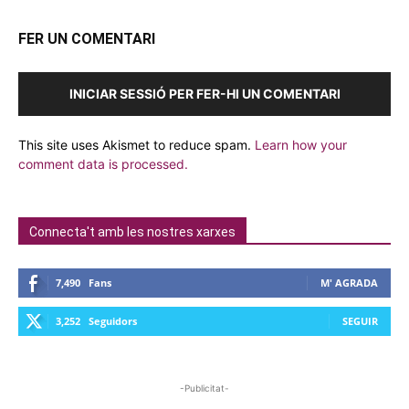
FER UN COMENTARI
INICIAR SESSIÓ PER FER-HI UN COMENTARI
This site uses Akismet to reduce spam.
Learn how your
comment data is processed.
Connecta't amb les nostres xarxes
7,490
Fans
M' AGRADA
3,252
Seguidors
SEGUIR
-Publicitat-