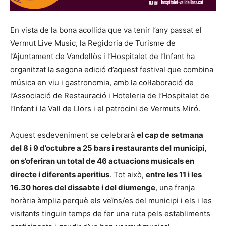
En vista de la bona acollida que va tenir l’any passat el
Vermut Live Music, la Regidoria de Turisme de
l’Ajuntament de Vandellòs i l’Hospitalet de l’Infant ha
organitzat la segona edició d’aquest festival que combina
música en viu i gastronomia, amb la col·laboració de
l’Associació de Restauració i Hoteleria de l’Hospitalet de
l’Infant i la Vall de Llors i el patrocini de Vermuts Miró.
Aquest esdeveniment se celebrarà
el cap de setmana
del 8 i 9 d’octubre a 25 bars i restaurants del municipi,
on s’oferiran un total de 46 actuacions musicals en
directe i diferents aperitius
. Tot això,
entre les 11 i les
16.30 hores del dissabte i del diumenge
, una franja
horària àmplia perquè els veïns/es del municipi i els i les
visitants tinguin temps de fer una ruta pels establiments