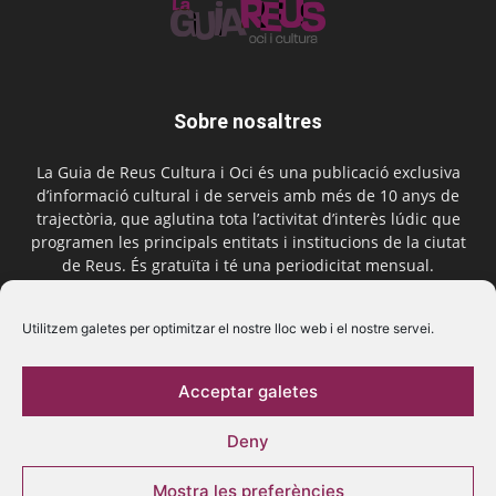
Sobre nosaltres
La Guia de Reus Cultura i Oci és una publicació exclusiva
d’informació cultural i de serveis amb més de 10 anys de
trajectòria, que aglutina tota l’activitat d’interès lúdic que
programen les principals entitats i institucions de la ciutat
de Reus. És gratuïta i té una periodicitat mensual.
Contactar-nos:
comercial@laguiadereus.com
Utilitzem galetes per optimitzar el nostre lloc web i el nostre servei.
Acceptar galetes
Segueix-nos
Deny
Mostra les preferències