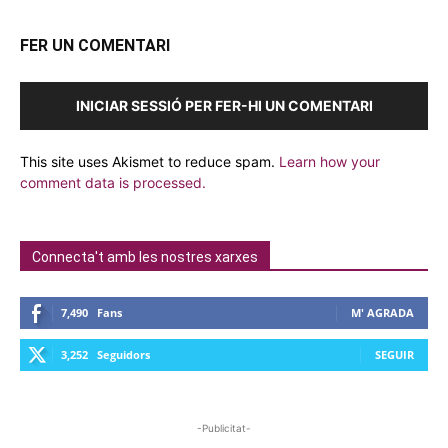
FER UN COMENTARI
INICIAR SESSIÓ PER FER-HI UN COMENTARI
This site uses Akismet to reduce spam.
Learn how your
comment data is processed.
Connecta't amb les nostres xarxes
7,490
Fans
M' AGRADA
3,252
Seguidors
SEGUIR
-Publicitat-