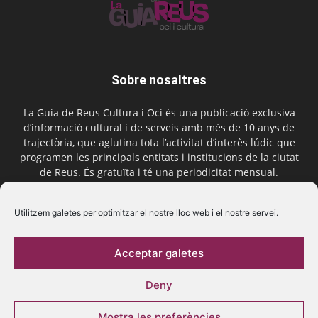
Sobre nosaltres
La Guia de Reus Cultura i Oci és una publicació exclusiva
d’informació cultural i de serveis amb més de 10 anys de
trajectòria, que aglutina tota l’activitat d’interès lúdic que
programen les principals entitats i institucions de la ciutat
de Reus. És gratuïta i té una periodicitat mensual.
Contactar-nos:
comercial@laguiadereus.com
Utilitzem galetes per optimitzar el nostre lloc web i el nostre servei.
Acceptar galetes
Segueix-nos
Deny
Mostra les preferències