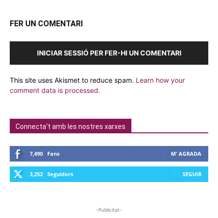
FER UN COMENTARI
INICIAR SESSIÓ PER FER-HI UN COMENTARI
This site uses Akismet to reduce spam.
Learn how your
comment data is processed.
Connecta't amb les nostres xarxes
7,490
Fans
M' AGRADA
3,252
Seguidors
SEGUIR
-Publicitat-