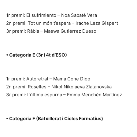
1r premi: El sufrimiento – Noa Sabaté Vera
2n premi: Tot un món t’espera – Irache Leza Gispert
3r premi: Ràbia – Maewa Gutiérrez Dueso
• Categoria E (3r i 4t d’ESO)
1r premi: Autoretrat – Mama Cone Diop
2n premi: Roselles – Nikol Nikolaeva Zlatanovska
3r premi: L’última espurna – Emma Menchén Martínez
• Categoria F (Batxillerat i Cicles Formatius)