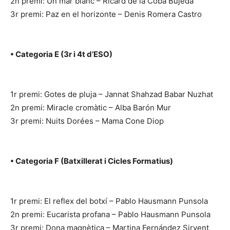
2n premi: Un mar blanc – Ricard de la Coba Bujeda
3r premi: Paz en el horizonte – Denis Romera Castro
• Categoria E (3r i 4t d’ESO)
1r premi: Gotes de pluja – Jannat Shahzad Babar Nuzhat
2n premi: Miracle cromàtic – Alba Barón Mur
3r premi: Nuits Dorées – Mama Cone Diop
• Categoria F (Batxillerat i Cicles Formatius)
1r premi: El reflex del botxí – Pablo Hausmann Punsola
2n premi: Eucarista profana – Pablo Hausmann Punsola
3r premi: Dona magnètica – Martina Fernández Sirvent