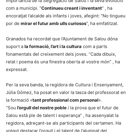
importància de la Segregació de Salou i la seva evolució
com a municipi. “
Continueu creant i inventant
” , ha
encoratjat l’alcalde als infants i joves, afegint: “No tingueu
por de
mirar el futur amb ulls curiosos
“, ha emfatitzat.
Granados ha recordat que l’Ajuntament de Salou dóna
suport a
la formació, l’art i la cultura
com a parts
fonamentals del creixement dels joves. “Cada dibuix,
relat i poema és una finestra oberta al vostre món” , ha
expressat.
Per la seva banda, la regidora de Cultura i Ensenyament,
Júlia Gómez, ha posat en valor la tasca del professorat en
la formació «
tant professional com personal
».
“Sou
l’orgull del nostre poble
i la prova que el futur de
Salou està ple de talent i esperança” , ha assenyalat la
regidora, adreçant-se als participants del certamen. Ha
volgut destacar l’orgull i el talent de l’alumnat del