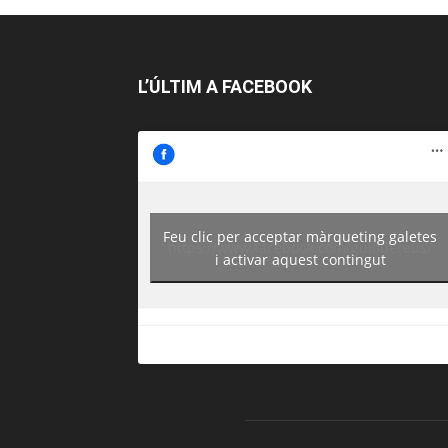
L’ÚLTIM A FACEBOOK
Feu clic per acceptar màrqueting galetes
https://www.facebook.com/guiadereus/
i activar aquest contingut