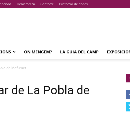
ripcions
Hemeroteca
Contacte
Protecció de dades
CIONS
ON MENGEM?
LA GUIA DEL CAMP
EXPOSICIO
Pobla de Mafumet
ar de La Pobla de