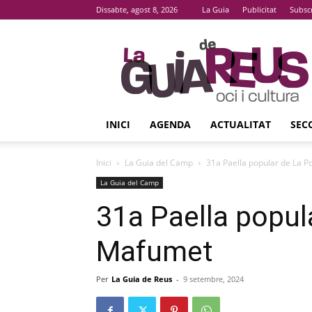
Dissabte, agost 8, 2026
La Guia
Publicitat
Subsc
La
Guia
De
Reus
INICI
AGENDA
ACTUALITAT
SEC
Inici
La Guia del Camp
31a Paella popular de La 
La Guia del Camp
31a Paella popul
Mafumet
Per
La Guia de Reus
-
9 setembre, 2024