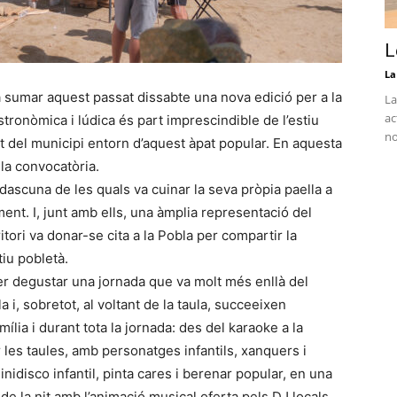
L
La
 sumar aquest passat dissabte una nova edició per a la
La
ac
stronòmica i lúdica és part imprescindible de l’estiu
no
t del municipi entorn d’aquest àpat popular. En aquesta
la convocatòria.
cadascuna de les quals va cuinar la seva pròpia paella a
ament. I, junt amb ells, una àmplia representació del
ritori va donar-se cita a la Pobla per compartir la
tiu pobletà.
der degustar una jornada que va molt més enllà del
a i, sobretot, al voltant de la taula, succeeixen
ília i durant tota la jornada: des del karaoke a la
r les taules, amb personatges infantils, xanquers i
idisco infantil, pinta cares i berenar popular, en una
 de la nit amb l’animació musical oferta pels DJ locals.