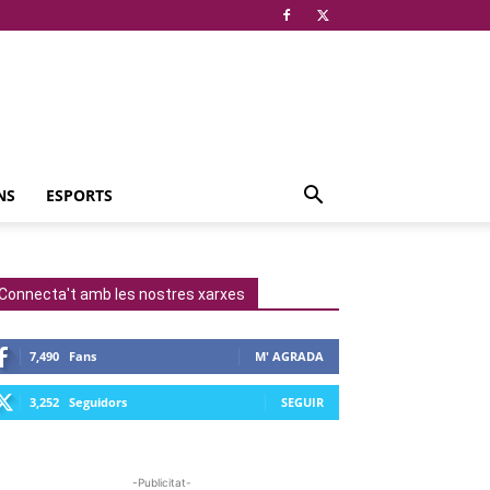
NS
ESPORTS
Connecta't amb les nostres xarxes
7,490
Fans
M' AGRADA
3,252
Seguidors
SEGUIR
-Publicitat-