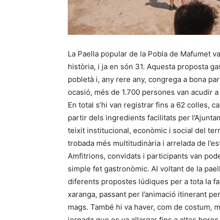
La Paella popular de la Pobla de Mafumet va
història, i ja en són 31. Aquesta proposta ga
pobletà i, any rere any, congrega a bona par
ocasió, més de 1.700 persones van acudir a 
En total s’hi van registrar fins a 62 colles, 
partir dels ingredients facilitats per l’Ajunt
teixit institucional, econòmic i social del ter
trobada més multitudinària i arrelada de l’es
Amfitrions, convidats i participants van po
simple fet gastronòmic. Al voltant de la paell
diferents propostes lúdiques per a tota la fam
xaranga, passant per l’animació itinerant pe
mags. També hi va haver, com de costum, min
jornada que es va allargar fins a altes hores