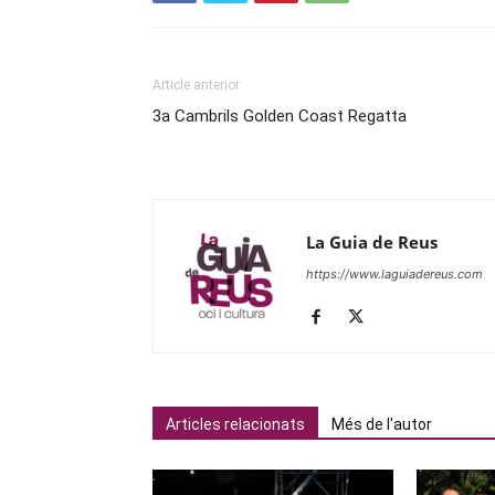
Article anterior
3a Cambrils Golden Coast Regatta
La Guia de Reus
https://www.laguiadereus.com
Articles relacionats
Més de l'autor