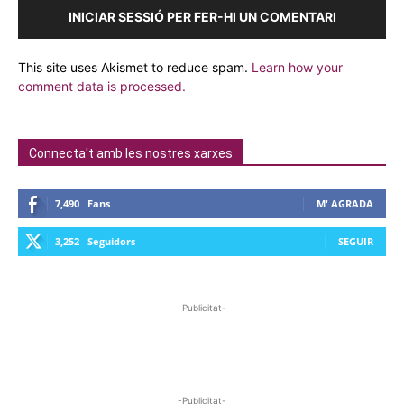
INICIAR SESSIÓ PER FER-HI UN COMENTARI
This site uses Akismet to reduce spam.
Learn how your
comment data is processed.
Connecta't amb les nostres xarxes
7,490
Fans
M' AGRADA
3,252
Seguidors
SEGUIR
-Publicitat-
-Publicitat-