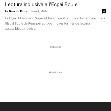
Lectura inclusiva a l’Espai Boule
La Guia de Reus
-
3 agost, 2026
0
La Lliga i l’Associació Supera’t han organitzat una activitat conjunta a
l’Espai Boule de Reus per apropar noves formes de lectura
accessibles a través...
-Publicitat-
-Publicitat-