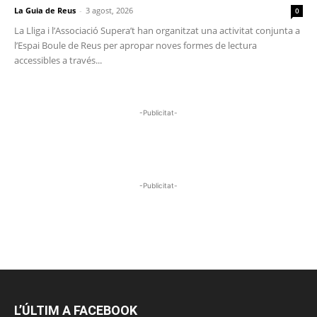
La Guia de Reus
-
3 agost, 2026
0
La Lliga i l’Associació Supera’t han organitzat una activitat conjunta a
l’Espai Boule de Reus per apropar noves formes de lectura
accessibles a través...
-Publicitat-
-Publicitat-
L’ÚLTIM A FACEBOOK