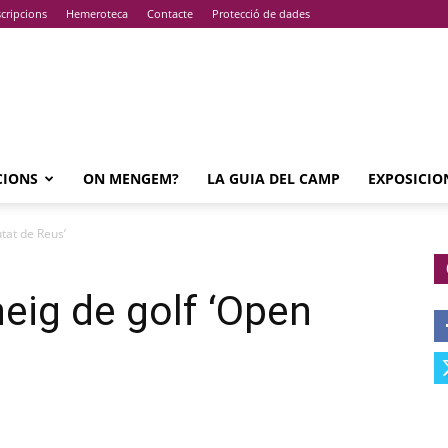
cripcions
Hemeroteca
Contacte
Protecció de dades
CIONS
ON MENGEM?
LA GUIA DEL CAMP
EXPOSICIO
utat de Reus’
neig de golf ‘Open