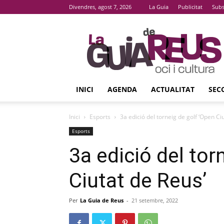
Divendres, agost 7, 2026
La Guia
Publicitat
Subs
La
Guia
De
Reus
INICI
AGENDA
ACTUALITAT
SEC
Inici
Esports
3a edició del torneig de golf ‘Open Ci
Esports
3a edició del tor
Ciutat de Reus’
Per
La Guia de Reus
-
21 setembre, 2022