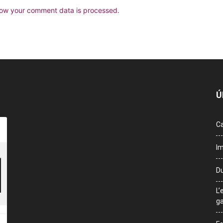
ow your comment data is processed.
Ú
Ca
Im
Du
L’
ga