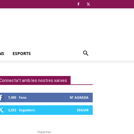
NS
ESPORTS
Connecta't amb les nostres xarxes
7,490
Fans
M' AGRADA
3,252
Seguidors
SEGUIR
-Publicitat-