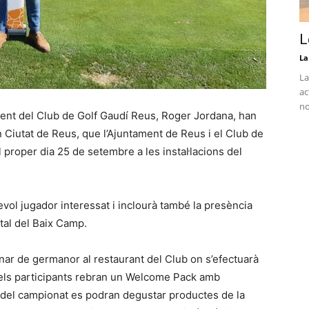
L
La
La
ac
no
ident del Club de Golf Gaudí Reus, Roger Jordana, han
n Ciutat de Reus, que l’Ajuntament de Reus i el Club de
proper dia 25 de setembre a les instal·lacions del
evol jugador interessat i inclourà també la presència
ital del Baix Camp.
inar de germanor al restaurant del Club on s’efectuarà
 els participants rebran un Welcome Pack amb
rs del campionat es podran degustar productes de la