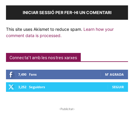
INICIAR SESSIÓ PER FER-HI UN COMENTARI
This site uses Akismet to reduce spam.
Learn how your
comment data is processed.
Connecta't amb les nostres xarxes
7,490
Fans
M' AGRADA
3,252
Seguidors
SEGUIR
-Publicitat-