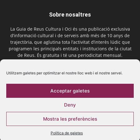
Sobre nosaltres
La Guia de Reus Cultura i Oci és una publicació exclusiva
d’informació cultural i de serveis amb més de 10 anys de
trajectòria, que aglutina tota l’activitat d’interès lúdic que
programen les principals entitats i institucions de la ciutat
de Reus. És gratuïta i té una periodicitat mensual.
Contactar-nos:
comercial@laguiadereus.com
Utilitzem galetes per optimitzar el nostre lloc web i el nostre servei.
Acceptar galetes
Segueix-nos
Deny
Mostra les preferències
Política de galetes
© 2016 La Guia de Reus | Creada per Be Marketing