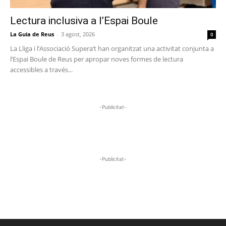
Lectura inclusiva a l’Espai Boule
La Guia de Reus
-
3 agost, 2026
0
La Lliga i l’Associació Supera’t han organitzat una activitat conjunta a
l’Espai Boule de Reus per apropar noves formes de lectura
accessibles a través...
-Publicitat-
-Publicitat-