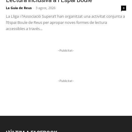
La Guia de Reus
-
3 agost, 2026
0
La Lliga i l’Associació Supera’t han organitzat una activitat conjunta a
l’Espai Boule de Reus per apropar noves formes de lectura
accessibles a través...
-Publicitat-
-Publicitat-