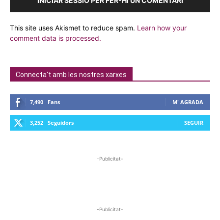
INICIAR SESSIÓ PER FER-HI UN COMENTARI
This site uses Akismet to reduce spam.
Learn how your
comment data is processed.
Connecta't amb les nostres xarxes
7,490
Fans
M' AGRADA
3,252
Seguidors
SEGUIR
-Publicitat-
-Publicitat-