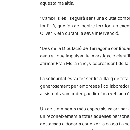
aquesta malaltia.
“Cambrils és i seguirà sent una ciutat comp
for ELA, que fan del nostre territori un exem
Oliver Klein durant la seva intervenció.
“Des de la Diputació de Tarragona continua
centre i que impulsen la investigació científ
afirmar Fran Morancho, vicepresident de la
La solidaritat es va fer sentir al llarg de to
generosament per empreses i col·laboradors
assistents van poder gaudir d’una vetllada ú
Un dels moments més especials va arribar 
un reconeixement a totes aquelles persones
destacada a donar a conèixer la causa i a s