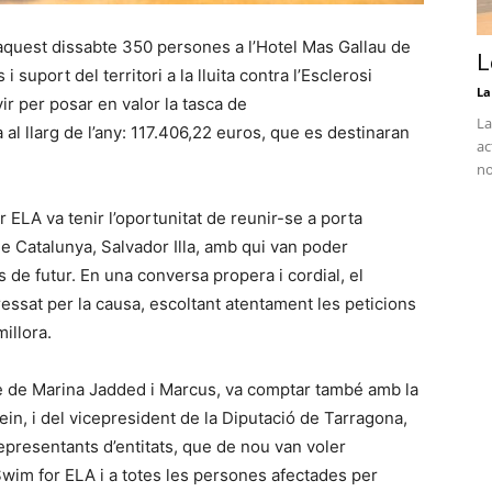
 aquest dissabte 350 persones a l’Hotel Mas Gallau de
L
uport del territori a la lluita contra l’Esclerosi
La
vir per posar en valor la tasca de
La
da al llarg de l’any: 117.406,22 euros, que es destinaran
ac
no
or ELA va tenir l’oportunitat de reunir-se a porta
e Catalunya, Salvador Illa, amb qui van poder
s de futur. En una conversa propera i cordial, el
ressat per la causa, escoltant atentament les peticions
illora.
te de Marina Jadded i Marcus, va comptar també amb la
ein, i del vicepresident de la Diputació de Tarragona,
representants d’entitats, que de nou van voler
wim for ELA i a totes les persones afectades per