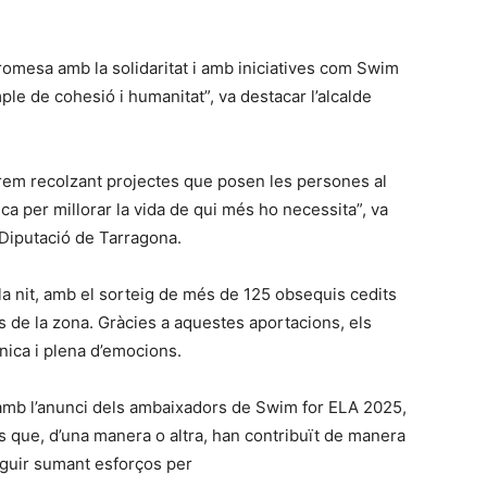
romesa amb la solidaritat i amb iniciatives com Swim
ple de cohesió i humanitat”, va destacar l’alcalde
rem recolzant projectes que posen les persones al
ica per millorar la vida de qui més ho necessita”, va
 Diputació de Tarragona.
ta la nit, amb el sorteig de més de 125 obsequis cedits
 de la zona. Gràcies a aquestes aportacions, els
nica i plena d’emocions.
amb l’anunci dels ambaixadors de Swim for ELA 2025,
 que, d’una manera o altra, han contribuït de manera
eguir sumant esforços per