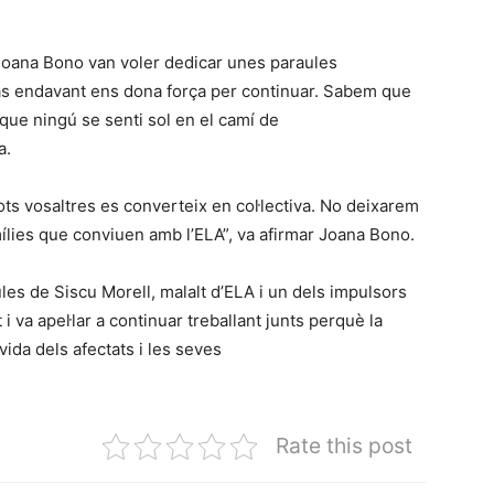
 Joana Bono van voler dedicar unes paraules
pas endavant ens dona força per continuar. Sabem que
 que ningú se senti sol en el camí de
a.
tots vosaltres es converteix en col·lectiva. No deixarem
ílies que conviuen amb l’ELA”, va afirmar Joana Bono.
ules de Siscu Morell, malalt d’ELA i un dels impulsors
 i va apel·lar a continuar treballant junts perquè la
 vida dels afectats i les seves
Rate this post