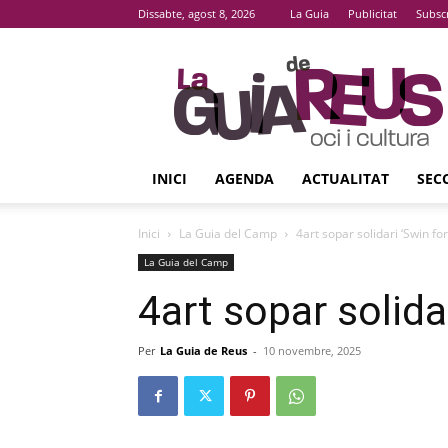
Dissabte, agost 8, 2026
La Guia
Publicitat
Subsc
La
Guia
De
Reus
INICI
AGENDA
ACTUALITAT
SEC
Inici
La Guia del Camp
4art sopar solidari ‘Swin for
La Guia del Camp
4art sopar solida
Per
La Guia de Reus
-
10 novembre, 2025