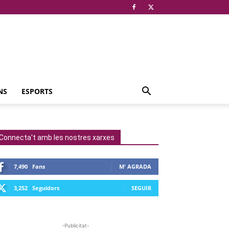
NS
ESPORTS
Connecta't amb les nostres xarxes
7,490
Fans
M' AGRADA
3,252
Seguidors
SEGUIR
-Publicitat-