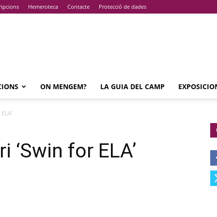
ripcions
Hemeroteca
Contacte
Protecció de dades
CIONS
ON MENGEM?
LA GUIA DEL CAMP
EXPOSICIO
 ELA’
ri ‘Swin for ELA’