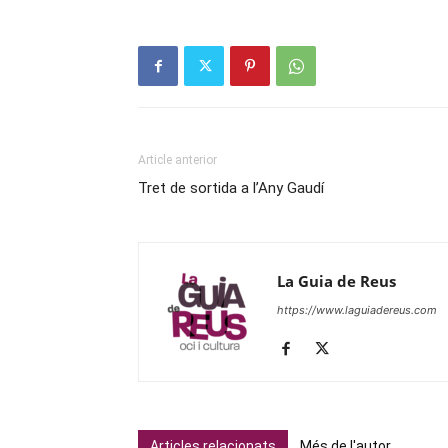
Article anterior
Tret de sortida a l’Any Gaudí
La Guia de Reus
https://www.laguiadereus.com
Articles relacionats
Més de l'autor