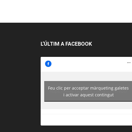
L’ÚLTIM A FACEBOOK
Feu clic per acceptar màrqueting galetes
https://www.facebook.com/guiadereus/
i activar aquest contingut