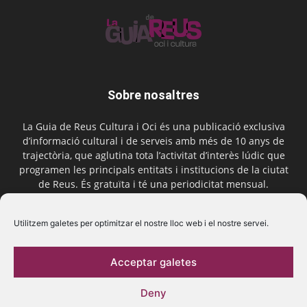
Sobre nosaltres
La Guia de Reus Cultura i Oci és una publicació exclusiva
d’informació cultural i de serveis amb més de 10 anys de
trajectòria, que aglutina tota l’activitat d’interès lúdic que
programen les principals entitats i institucions de la ciutat
de Reus. És gratuïta i té una periodicitat mensual.
Contactar-nos:
comercial@laguiadereus.com
Utilitzem galetes per optimitzar el nostre lloc web i el nostre servei.
Acceptar galetes
Segueix-nos
Deny