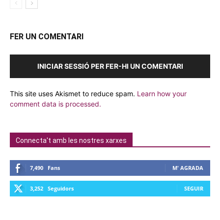
FER UN COMENTARI
INICIAR SESSIÓ PER FER-HI UN COMENTARI
This site uses Akismet to reduce spam.
Learn how your
comment data is processed.
Connecta't amb les nostres xarxes
7,490
Fans
M' AGRADA
3,252
Seguidors
SEGUIR