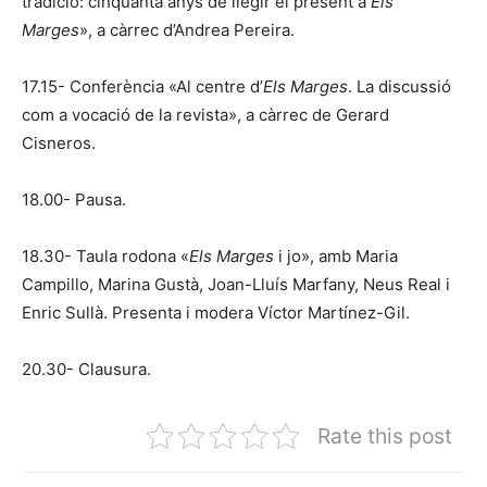
tradició: cinquanta anys de llegir el present a
Els
Marges
», a càrrec d’Andrea Pereira.
17.15- Conferència «Al centre d’
Els Marges
. La discussió
com a vocació de la revista», a càrrec de Gerard
Cisneros.
18.00- Pausa.
18.30- Taula rodona «
Els Marges
i jo», amb Maria
Campillo, Marina Gustà, Joan-Lluís Marfany, Neus Real i
Enric Sullà. Presenta i modera Víctor Martínez-Gil.
20.30- Clausura.
Rate this post