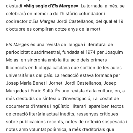
d’estudi
«Mig segle d’
Els Marges
»
. La jornada, a més, se
celebrarà en memòria de l’històric cofundador i
codirector d’
Els Marges
Jordi Castellanos, del qual el 19
d’octubre es compliran dotze anys de la mort.
Els Marges
és una revista de llengua i literatura, de
periodicitat quadrimestral, fundada el 1974 per Joaquim
Molas, en sincronia amb la titulació dels primers
llicenciats en filologia catalana que sortien de les aules
universitàries del país. La redacció estava formada per
Josep Maria Benet i Jornet, Jordi Castellanos, Josep
Murgades i Enric Sullà. És una revista d’alta cultura, on, a
més d’estudis de síntesi o d’investigació, i al costat de
documents d’interès lingüístic i literari, apareixen textos
de creació literària actual inèdits, ressenyes crítiques
sobre publicacions recents, notes de reflexió sospesada i
notes amb voluntat polèmica, a més d’editorials que