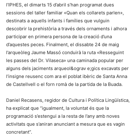
l’IPHES, el dimarts 15 d’abril s’han programat dues
sessions del taller familiar «Quan els collarets parlen»,
destinats a aquells infants i famílies que vulguin
descobrir la prehistòria a través dels ornaments i alhora
participar en primera persona de la creació d’una
d’aquestes peces. Finalment, el dissabte 24 de maig
l’arqueòleg Jaume Massó conduirà la ruta «Resseguint
les passes del Dr. Vilaseca» una caminada popular per
alguns dels jaciments arqueol&ograv e;gics excavats per
l’insigne reusenc com ara el poblat ibèric de Santa Anna
de Castellvell o el forn romà de la partida de la Buada.
Daniel Recasens, regidor de Cultura i Política Lingüística,
ha explicat que “igualment, la voluntat és que la
programació s’estengui a la resta de l’any amb noves
activitats que s’aniran anunciant a mesura que es vagin
concretant”.