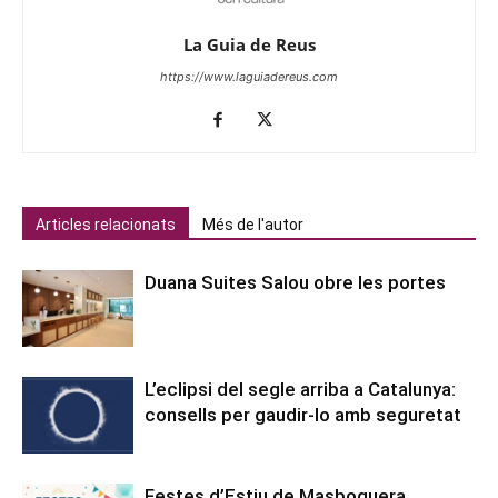
La Guia de Reus
https://www.laguiadereus.com
Articles relacionats
Més de l'autor
Duana Suites Salou obre les portes
L’eclipsi del segle arriba a Catalunya:
consells per gaudir-lo amb seguretat
Festes d’Estiu de Masboquera