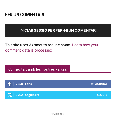
FER UN COMENTARI
INICIAR SESSIÓ PER FER-HI UN COMENTARI
This site uses Akismet to reduce spam.
Learn how your
comment data is processed.
Connecta't amb les nostres xarxes
7,490
Fans
M' AGRADA
3,252
Seguidors
SEGUIR
-Publicitat-