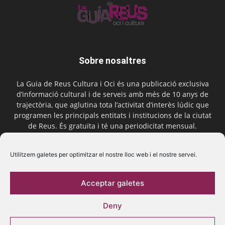
Sobre nosaltres
La Guia de Reus Cultura i Oci és una publicació exclusiva
d’informació cultural i de serveis amb més de 10 anys de
trajectòria, que aglutina tota l’activitat d’interès lúdic que
programen les principals entitats i institucions de la ciutat
de Reus. És gratuïta i té una periodicitat mensual.
Contactar-nos:
comercial@laguiadereus.com
Utilitzem galetes per optimitzar el nostre lloc web i el nostre servei.
Acceptar galetes
Segueix-nos
Deny