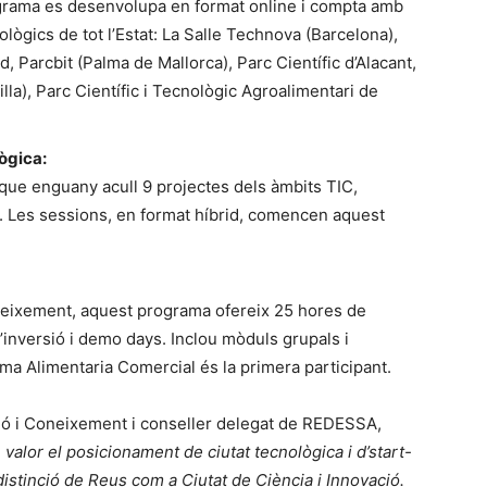
rograma es desenvolupa en format online i compta amb
nològics de tot l’Estat: La Salle Technova (Barcelona),
, Parcbit (Palma de Mallorca), Parc Científic d’Alacant,
lla), Parc Científic i Tecnològic Agroalimentari de
ògica:
que enguany acull 9 projectes dels àmbits TIC,
 oci. Les sessions, en format híbrid, comencen aquest
 creixement, aquest programa ofereix 25 hores de
’inversió i demo days. Inclou mòduls grupals i
rma Alimentaria Comercial és la primera participant.
ió i Coneixement i conseller delegat de REDESSA,
 valor el posicionament de ciutat tecnològica i d’start-
istinció de Reus com a Ciutat de Ciència i Innovació.