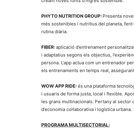
creant noves fonts d’ingrés sostenible.
PHYTO NUTRITION GROUP:
Presenta noves
més sostenibles i nutritius del planeta, fent-
rutina diària.
FIBER:
aplicació d’entrenament personalitzat
i adaptatius segons els objectius, l’experièn
persona. L’app actua com un entrenador perso
els entrenaments en temps real, assegurant
WOW APP RIDE:
és una plataforma tecnolò
i usuaris de forma justa, local i flexible. Ap
les grans multinacionals. Pertany al sector d
d’economia col·laborativa i logística urbana.
PROGRAMA MULTISECTORIAL: