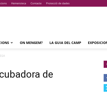
pcions
Hemeroteca
Contacte
Protecció de dades
CIONS
ON MENGEM?
LA GUIA DEL CAMP
EXPOSICIO
ESSA
Incubadora de