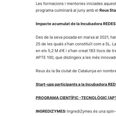
Les formacions i mentories iniciades aquest 
programa culminarà al juny amb el
Reus St
Impacte acumulat de la Incubadora REDES
Des de la seva posada en marxa al 2021, ha
25 de les quals s’han constituït com a SL. L
en els 5,2 M d’€ i s’han creat 183 llocs de t
APTE 100, que distingeix a les més innovado
Reus és la 9a ciutat de Catalunya en nombr
Start-ups participants a la Incubadora R
PROGRAMA CIENTÍFIC -TECNOLÒGIC (APT
INGREDIZYMES:
IngrediZymes és una spin-