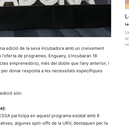
L
La
La
ac
no
ena edició de la seva incubadora amb un creixement
 l’oferta de programes. Enguany, s’incubaran 18
jectes emprenedors), més del doble que l’any anterior, i
 per donar resposta a les necessitats específiques
edició són:
a):
DESSA participa en aquest programa estatal amb 8
ciatives, algunes spin-offs de la URV, destaquen per la