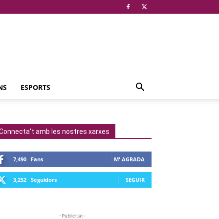
NS
ESPORTS
Connecta't amb les nostres xarxes
7,490
Fans
M' AGRADA
3,252
Seguidors
SEGUIR
-Publicitat-