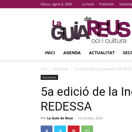
Dijous, agost 6, 2026
La Guia
Publicitat
Subscri
La
Guia
De
Reus
INICI
AGENDA
ACTUALITAT
SEC
Inici
Actualitat
5a edició de la Incubadora de RED
Actualitat
5a edició de la 
REDESSA
Per
La Guia de Reus
-
14 octubre, 2025