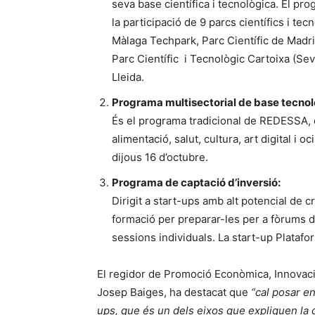
seva base científica i tecnològica. El p
la participació de 9 parcs científics i tec
Màlaga Techpark, Parc Científic de Madrid
Parc Científic i Tecnològic Cartoixa (Sevi
Lleida.
Programa multisectorial de base tecnol
És el programa tradicional de REDESSA, 
alimentació, salut, cultura, art digital i
dijous 16 d’octubre.
Programa de captació d’inversió:
Dirigit a start-ups amb alt potencial de
formació per preparar-les per a fòrums d
sessions individuals. La start-up Platafo
El regidor de Promoció Econòmica, Innovac
Josep Baiges, ha destacat que
“cal posar en
ups, que és un dels eixos que expliquen la d