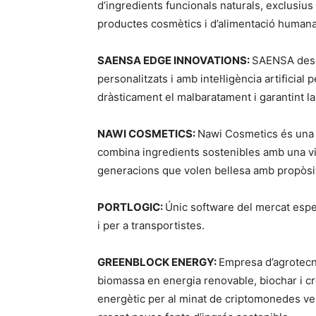
d’ingredients funcionals naturals, exclusius i
productes cosmètics i d’alimentació humana 
SAENSA EDGE INNOVATIONS:
SAENSA dese
personalitzats i amb intel·ligència artificial p
dràsticament el malbaratament i garantint la
NAWI COSMETICS:
Nawi Cosmetics és una m
combina ingredients sostenibles amb una vis
generacions que volen bellesa amb propòsi
PORTLOGIC:
Únic software del mercat espec
i per a transportistes.
GREENBLOCK ENERGY:
Empresa d’agrotecno
biomassa en energia renovable, biochar i crè
energètic per al minat de criptomonedes verd