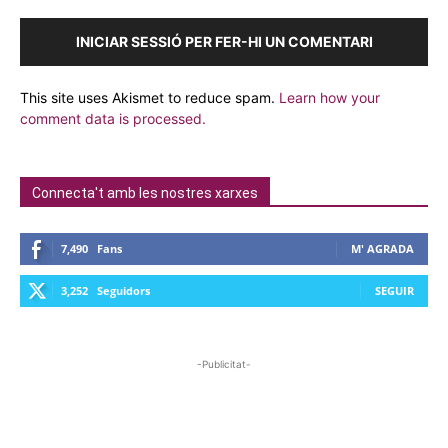
INICIAR SESSIÓ PER FER-HI UN COMENTARI
This site uses Akismet to reduce spam.
Learn how your
comment data is processed.
Connecta't amb les nostres xarxes
7,490
Fans
M' AGRADA
3,252
Seguidors
SEGUIR
-Publicitat-