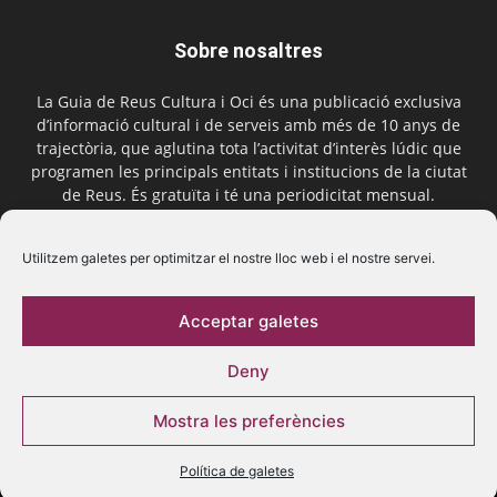
Sobre nosaltres
La Guia de Reus Cultura i Oci és una publicació exclusiva
d’informació cultural i de serveis amb més de 10 anys de
trajectòria, que aglutina tota l’activitat d’interès lúdic que
programen les principals entitats i institucions de la ciutat
de Reus. És gratuïta i té una periodicitat mensual.
Contactar-nos:
comercial@laguiadereus.com
Utilitzem galetes per optimitzar el nostre lloc web i el nostre servei.
Acceptar galetes
Segueix-nos
Deny
Mostra les preferències
Política de galetes
© 2016 La Guia de Reus | Creada per Be Marketing