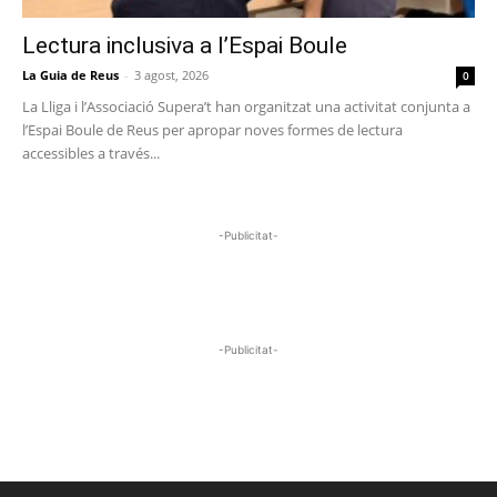
Lectura inclusiva a l’Espai Boule
La Guia de Reus
-
3 agost, 2026
0
La Lliga i l’Associació Supera’t han organitzat una activitat conjunta a
l’Espai Boule de Reus per apropar noves formes de lectura
accessibles a través...
-Publicitat-
-Publicitat-