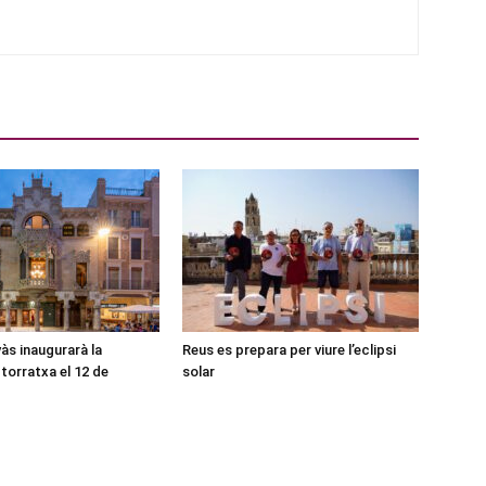
às inaugurarà la
Reus es prepara per viure l’eclipsi
torratxa el 12 de
solar