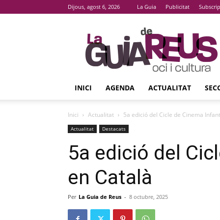
Dijous, agost 6, 2026
La Guia
Publicitat
Subscri
La
Guia
De
Reus
INICI
AGENDA
ACTUALITAT
SEC
Inici
Actualitat
5a edició del Cicle de Cinema Infant
Actualitat
Destacats
5a edició del Cic
en Català
Per
La Guia de Reus
-
8 octubre, 2025