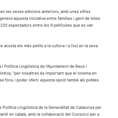
t en les seves edicions anteriors, amb unes xifres
nera aquesta iniciativa entre famílies i gent de totes
1.220 espectadors entre les 9 pel·lícules que es van
 acosta els més petits a la cultura i a l’oci en la seva
 Política Lingüística de l’Ajuntament de Reus i
ística, “per nosaltres és important que el cinema en
r-se fora, i poder oferir aquesta opció també als pobles
 Política Lingüística de la Generalitat de Catalunya per
antil en català, amb la col·laboració del Consorci per a