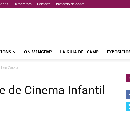
pcions
Hemeroteca
Contacte
Protecció de dades
CIONS
ON MENGEM?
LA GUIA DEL CAMP
EXPOSICIO
il en Català
le de Cinema Infantil