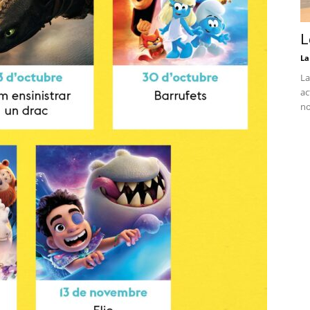
L
La
La
ac
no