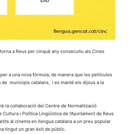
) torna a Reus per cinquè any consecutiu als Cines
per a una nova fórmula, de manera que les pel·lícules
a de municipis catalans, i es manté els dijous a la
mb la col·laboració del Centre de Normalització
e Cultura i Política Lingüística de l’Ajuntament de Reus
etits al cinema en llengua catalana a un preu popular
ha tingut un gran èxit de públic.