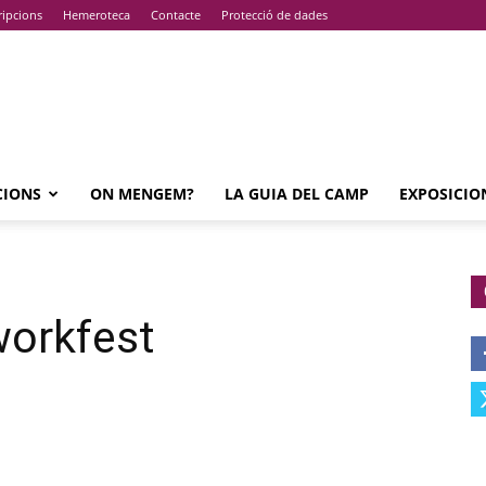
ripcions
Hemeroteca
Contacte
Protecció de dades
CIONS
ON MENGEM?
LA GUIA DEL CAMP
EXPOSICIO
workfest