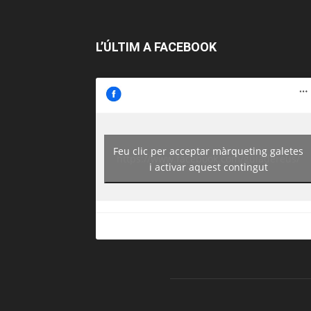
L’ÚLTIM A FACEBOOK
Feu clic per acceptar màrqueting galetes
https://www.facebook.com/guiadereus/
i activar aquest contingut