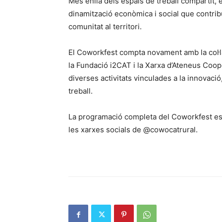
Més enllà dels espais de treball compartit, 
dinamització econòmica i social que contribu
comunitat al territori.
El Coworkfest compta novament amb la col·l
la Fundació i2CAT i la Xarxa d’Ateneus Coo
diverses activitats vinculades a la innovaci
treball.
La programació completa del Coworkfest es 
les xarxes socials de @cowocatrural.