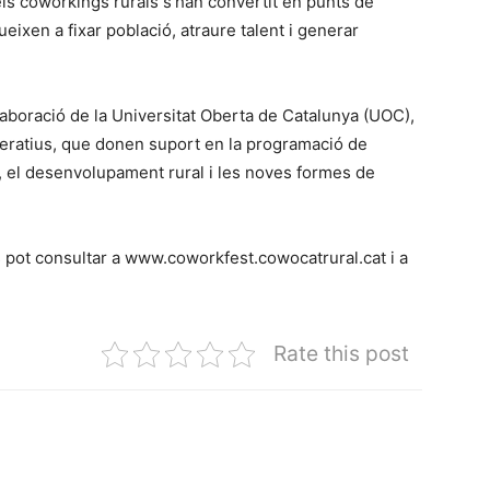
els coworkings rurals s’han convertit en punts de
eixen a fixar població, atraure talent i generar
aboració de la Universitat Oberta de Catalunya (UOC),
peratius, que donen suport en la programació de
ó, el desenvolupament rural i les noves formes de
pot consultar a www.coworkfest.cowocatrural.cat i a
Rate this post