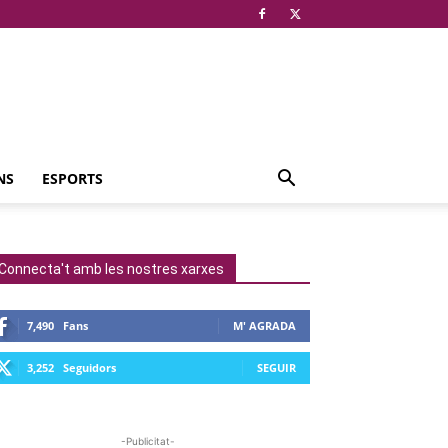
NS
ESPORTS
Connecta't amb les nostres xarxes
7,490
Fans
M' AGRADA
3,252
Seguidors
SEGUIR
-Publicitat-