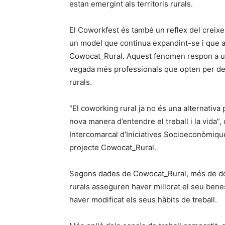
estan emergint als territoris rurals.
El Coworkfest és també un reflex del creix
un model que continua expandint-se i que a
Cowocat_Rural. Aquest fenomen respon a un 
vegada més professionals que opten per des
rurals.
“El coworking rural ja no és una alternativa
nova manera d’entendre el treball i la vida”
Intercomarcal d’Iniciatives Socioeconòmiques
projecte Cowocat_Rural.
Segons dades de Cowocat_Rural, més de do
rurals asseguren haver millorat el seu ben
haver modificat els seus hàbits de treball.