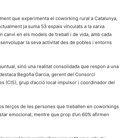
ement que experimenta el coworking rural a Catalunya,
ctualment ja suma 53 espais vinculats a la xarxa
canvi en els models de treball i de vida, amb cada
envolupar la seva activitat des de pobles i entorns
 puntual, sinó una realitat consolidada que respon a una
, destaca Begoña Garcia, gerent del Consorci
 (CIS), grup d’acció local impulsor i coordinador del
s terços de les persones que treballen en coworkings
estar emocional, mentre que prop d’un 60% afirmen