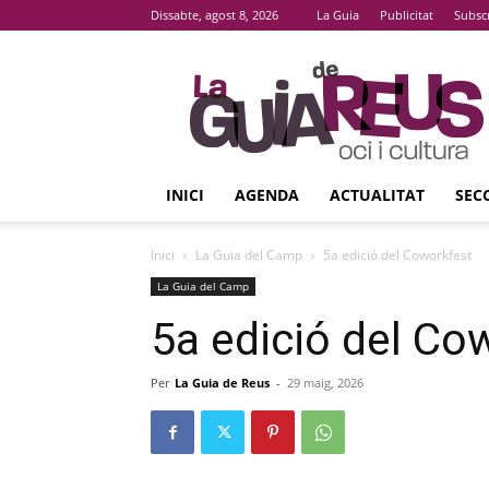
Dissabte, agost 8, 2026
La Guia
Publicitat
Subsc
La
Guia
De
Reus
INICI
AGENDA
ACTUALITAT
SEC
Inici
La Guia del Camp
5a edició del Coworkfest
La Guia del Camp
5a edició del Co
Per
La Guia de Reus
-
29 maig, 2026