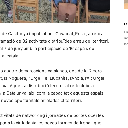
L
La
La
al de Catalunya impulsat per Cowocat_Rural, arrenca
ac
ació de 32 activitats distribuïdes arreu del territori.
no
 al 7 de juny amb la participació de 16 espais de
ral català.
les quatre demarcacions catalanes, des de la Ribera
 la Noguera, l’Urgell, el Lluçanès, l’Anoia, l’Alt Urgell,
txa. Aquesta distribució territorial reflecteix la
l a Catalunya, així com la capacitat d’aquests espais
noves oportunitats arrelades al territori.
ctivitats de networking i jornades de portes obertes
ar a la ciutadania les noves formes de treball que