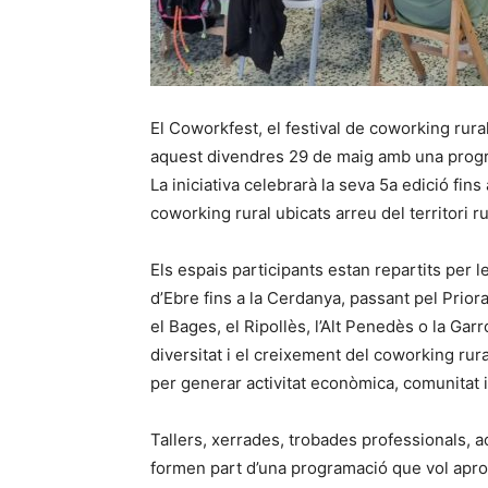
El Coworkfest, el festival de coworking rur
aquest divendres 29 de maig amb una program
La iniciativa celebrarà la seva 5a edició fins
coworking rural ubicats arreu del territori ru
Els espais participants estan repartits per 
d’Ebre fins a la Cerdanya, passant pel Priorat,
el Bages, el Ripollès, l’Alt Penedès o la Garro
diversitat i el creixement del coworking rura
per generar activitat econòmica, comunitat i 
Tallers, xerrades, trobades professionals, a
formen part d’una programació que vol aprop