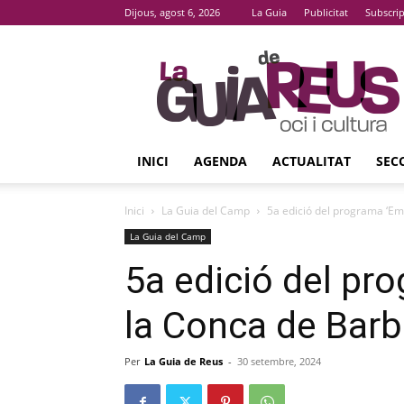
Dijous, agost 6, 2026
La Guia
Publicitat
Subscri
La
Guia
De
Reus
INICI
AGENDA
ACTUALITAT
SEC
Inici
La Guia del Camp
5a edició del programa ‘Em
La Guia del Camp
5a edició del pr
la Conca de Barb
Per
La Guia de Reus
-
30 setembre, 2024