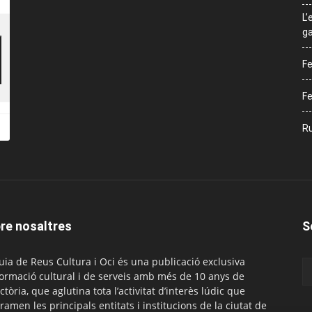
L’
ga
Fe
Fe
Ru
re nosaltres
S
uia de Reus Cultura i Oci és una publicació exclusiva
formació cultural i de serveis amb més de 10 anys de
ctòria, que aglutina tota l’activitat d’interès lúdic que
ramen les principals entitats i institucions de la ciutat de