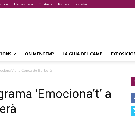
pcions
Hemeroteca
Contacte
Protecció de dades
CIONS
ON MENGEM?
LA GUIA DEL CAMP
EXPOSICIO
ociona’t’ a la Conca de Barberà
ograma ‘Emociona’t’ a
erà