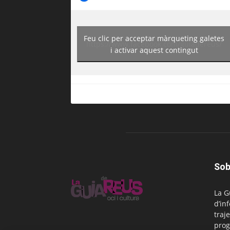
Feu clic per acceptar màrqueting galetes
https://www.facebook.com/guiadereus/
i activar aquest contingut
Sob
La G
d’in
traje
prog