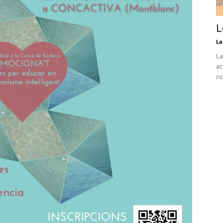
L
La
La
ac
no