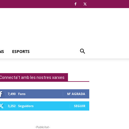
NS
ESPORTS
Connecta't amb les nostres xarxes
7,490
Fans
M' AGRADA
3,252
Seguidors
SEGUIR
-Publicitat-