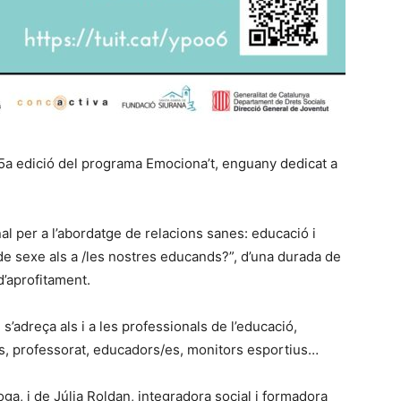
 5a edició del programa Emociona’t, enguany dedicat a
al per a l’abordatge de relacions sanes: educació i
de sexe als a /les nostres educands?”, d’una durada de
 d’aprofitament.
 s’adreça als i a les professionals de l’educació,
es, professorat, educadors/es, monitors esportius…
oga, i de Júlia Roldan, integradora social i formadora