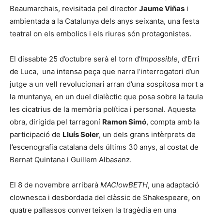
Beaumarchais, revisitada pel director
Jaume Viñas
i
ambientada a la Catalunya dels anys seixanta, una festa
teatral on els embolics i els riures són protagonistes.
El dissabte 25 d’octubre serà el torn d’
Impossible
, d’Erri
de Luca, una intensa peça que narra l’interrogatori d’un
jutge a un vell revolucionari arran d’una sospitosa mort a
la muntanya, en un duel dialèctic que posa sobre la taula
les cicatrius de la memòria política i personal. Aquesta
obra, dirigida pel tarragoní
Ramon Simó
, compta amb la
participació de
Lluís Soler
, un dels grans intèrprets de
l’escenografia catalana dels últims 30 anys, al costat de
Bernat Quintana i Guillem Albasanz.
El 8 de novembre arribarà
MAClowBETH
, una adaptació
clownesca i desbordada del clàssic de Shakespeare, on
quatre pallassos converteixen la tragèdia en una