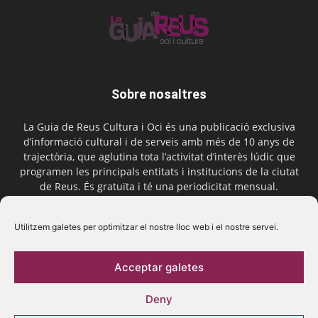
Sobre nosaltres
La Guia de Reus Cultura i Oci és una publicació exclusiva
d’informació cultural i de serveis amb més de 10 anys de
trajectòria, que aglutina tota l’activitat d’interès lúdic que
programen les principals entitats i institucions de la ciutat
de Reus. És gratuïta i té una periodicitat mensual.
Contactar-nos:
comercial@laguiadereus.com
Utilitzem galetes per optimitzar el nostre lloc web i el nostre servei.
Acceptar galetes
Segueix-nos
Deny