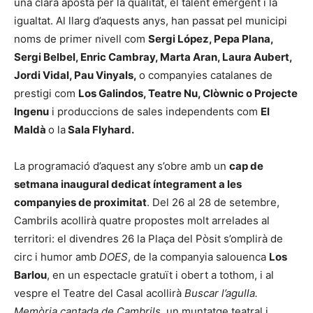
una clara aposta per la qualitat, el talent emergent i la
igualtat. Al llarg d’aquests anys, han passat pel municipi
noms de primer nivell com
Sergi López, Pepa Plana,
Sergi Belbel, Enric Cambray, Marta Aran, Laura Aubert,
Jordi Vidal, Pau Vinyals,
o companyies catalanes de
prestigi com
Los Galindos, Teatre Nu, Clòwnic o Projecte
Ingenu
i produccions de sales independents com
El
Maldà
o la
Sala Flyhard.
La programació d’aquest any s’obre amb un
cap de
setmana inaugural dedicat íntegrament a les
companyies de proximitat
. Del 26 al 28 de setembre,
Cambrils acollirà quatre propostes molt arrelades al
territori: el divendres 26 la Plaça del Pòsit s’omplirà de
circ i humor amb
DOES
, de la companyia salouenca
Los
Barlou
, en un espectacle gratuït i obert a tothom, i al
vespre el Teatre del Casal acollirà
Buscar l’agulla.
Memòria cantada de Cambrils
, un muntatge teatral i