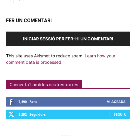
FER UN COMENTARI
INICIAR SESSIÓ PER FER-HI UN COMENTARI
This site uses Akismet to reduce spam.
Learn how your
comment data is processed.
Connecta't amb les nostres xarxes
7,490
Fans
M' AGRADA
3,252
Seguidors
SEGUIR