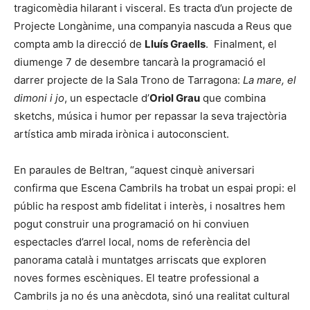
tragicomèdia hilarant i visceral. Es tracta d’un projecte de
Projecte Longànime, una companyia nascuda a Reus que
compta amb la direcció de
Lluís Graells
. Finalment, el
diumenge 7 de desembre tancarà la programació el
darrer projecte de la Sala Trono de Tarragona:
La mare, el
dimoni i jo
, un espectacle d’
Oriol Grau
que combina
sketchs, música i humor per repassar la seva trajectòria
artística amb mirada irònica i autoconscient.
En paraules de Beltran, “aquest cinquè aniversari
confirma que Escena Cambrils ha trobat un espai propi: el
públic ha respost amb fidelitat i interès, i nosaltres hem
pogut construir una programació on hi conviuen
espectacles d’arrel local, noms de referència del
panorama català i muntatges arriscats que exploren
noves formes escèniques. El teatre professional a
Cambrils ja no és una anècdota, sinó una realitat cultural