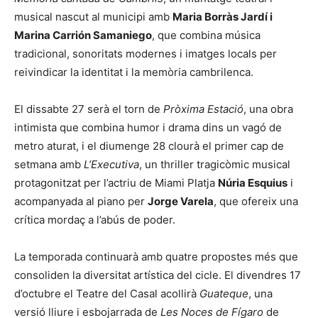
musical nascut al municipi amb
Maria Borràs Jardí i
Marina Carrión Samaniego
, que combina música
tradicional, sonoritats modernes i imatges locals per
reivindicar la identitat i la memòria cambrilenca.
El dissabte 27 serà el torn de
Pròxima Estació
, una obra
intimista que combina humor i drama dins un vagó de
metro aturat, i el diumenge 28 clourà el primer cap de
setmana amb
L’Executiva
, un thriller tragicòmic musical
protagonitzat per l’actriu de Miami Platja
Núria Esquius
i
acompanyada al piano per
Jorge Varela
, que ofereix una
crítica mordaç a l’abús de poder.
La temporada continuarà amb quatre propostes més que
consoliden la diversitat artística del cicle. El divendres 17
d’octubre el Teatre del Casal acollirà
Guateque
, una
versió lliure i esbojarrada de
Les Noces de Fígaro
de