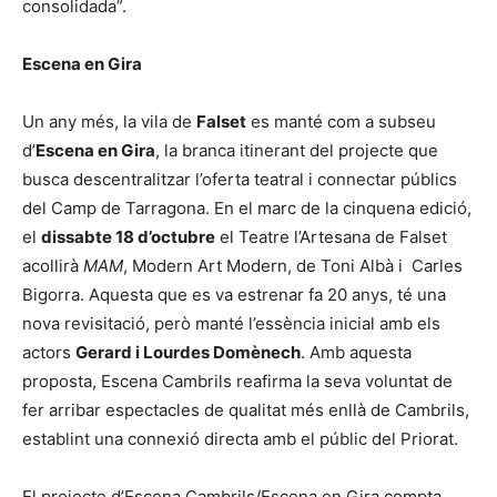
consolidada”.
Escena en Gira
Un any més, la vila de
Falset
es manté com a subseu
d’
Escena en Gira
, la branca itinerant del projecte que
busca descentralitzar l’oferta teatral i connectar públics
del Camp de Tarragona. En el marc de la cinquena edició,
el
dissabte 18 d’octubre
el Teatre l’Artesana de Falset
acollirà
MAM
, Modern Art Modern, de Toni Albà i Carles
Bigorra. Aquesta que es va estrenar fa 20 anys, té una
nova revisitació, però manté l’essència inicial amb els
actors
Gerard i Lourdes Domènech
. Amb aquesta
proposta, Escena Cambrils reafirma la seva voluntat de
fer arribar espectacles de qualitat més enllà de Cambrils,
establint una connexió directa amb el públic del Priorat.
El projecte d’Escena Cambrils/Escena en Gira compta