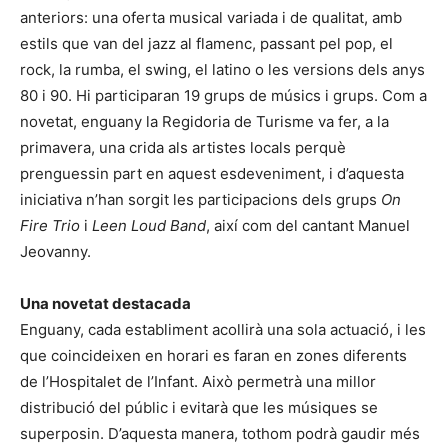
anteriors: una oferta musical variada i de qualitat, amb
estils que van del jazz al flamenc, passant pel pop, el
rock, la rumba, el swing, el latino o les versions dels anys
80 i 90. Hi participaran 19 grups de músics i grups. Com a
novetat, enguany la Regidoria de Turisme va fer, a la
primavera, una crida als artistes locals perquè
prenguessin part en aquest esdeveniment, i d’aquesta
iniciativa n’han sorgit les participacions dels grups
On
Fire Trio
i
Leen Loud Band
, així com del cantant Manuel
Jeovanny.
Una novetat destacada
Enguany, cada establiment acollirà una sola actuació, i les
que coincideixen en horari es faran en zones diferents
de l’Hospitalet de l’Infant. Això permetrà una millor
distribució del públic i evitarà que les músiques se
superposin. D’aquesta manera, tothom podrà gaudir més