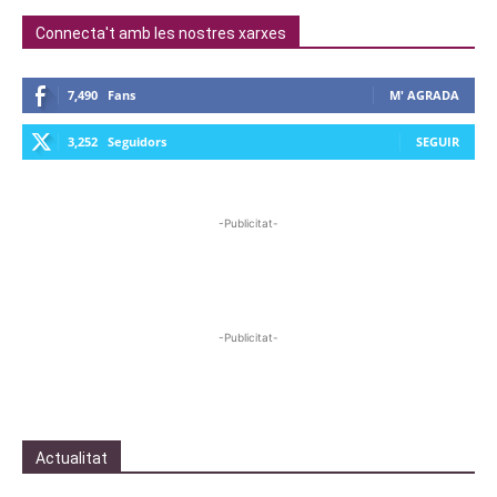
Connecta't amb les nostres xarxes
7,490
Fans
M' AGRADA
3,252
Seguidors
SEGUIR
-Publicitat-
-Publicitat-
Actualitat