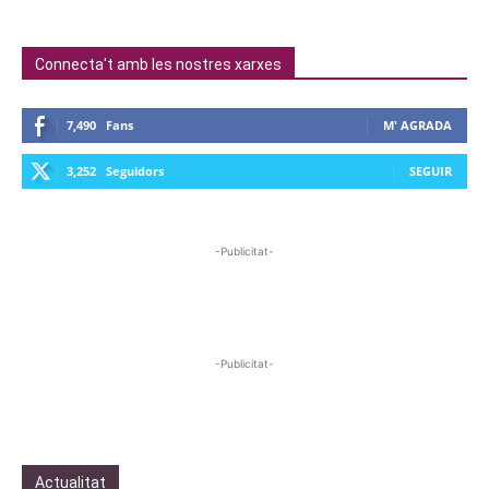
Connecta't amb les nostres xarxes
7,490
Fans
M' AGRADA
3,252
Seguidors
SEGUIR
-Publicitat-
-Publicitat-
Actualitat