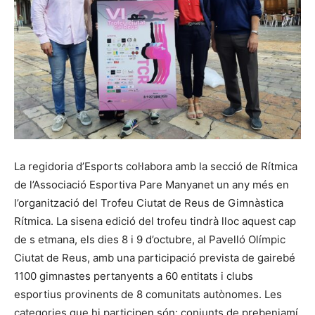
La regidoria d’Esports col·labora amb la secció de Rítmica
de l’Associació Esportiva Pare Manyanet un any més en
l’organització del Trofeu Ciutat de Reus de Gimnàstica
Rítmica. La sisena edició del trofeu tindrà lloc aquest cap
de s etmana, els dies 8 i 9 d’octubre, al Pavelló Olímpic
Ciutat de Reus, amb una participació prevista de gairebé
1100 gimnastes pertanyents a 60 entitats i clubs
esportius provinents de 8 comunitats autònomes. Les
categories que hi participen són: conjunts de prebenjamí,