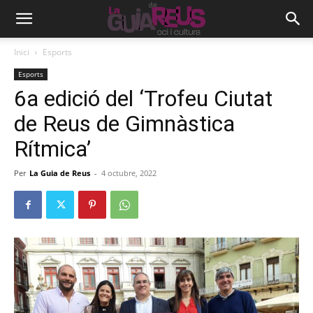
Inici
Esports
Esports
6a edició del ‘Trofeu Ciutat
de Reus de Gimnàstica
Rítmica’
Per
La Guia de Reus
-
4 octubre, 2022