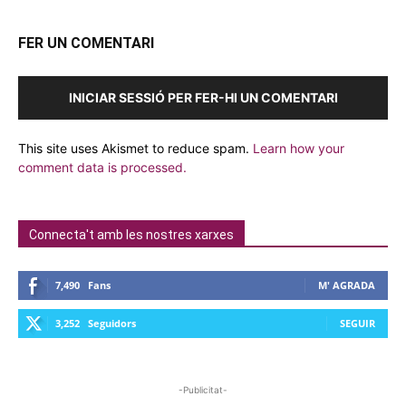
FER UN COMENTARI
INICIAR SESSIÓ PER FER-HI UN COMENTARI
This site uses Akismet to reduce spam.
Learn how your
comment data is processed.
Connecta't amb les nostres xarxes
7,490
Fans
M' AGRADA
3,252
Seguidors
SEGUIR
-Publicitat-