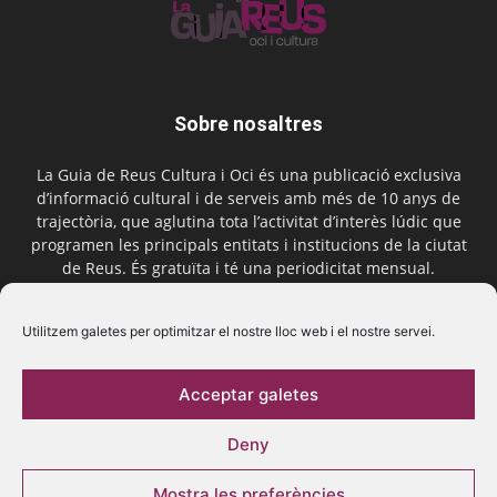
Sobre nosaltres
La Guia de Reus Cultura i Oci és una publicació exclusiva
d’informació cultural i de serveis amb més de 10 anys de
trajectòria, que aglutina tota l’activitat d’interès lúdic que
programen les principals entitats i institucions de la ciutat
de Reus. És gratuïta i té una periodicitat mensual.
Contactar-nos:
comercial@laguiadereus.com
Utilitzem galetes per optimitzar el nostre lloc web i el nostre servei.
Acceptar galetes
Segueix-nos
Deny
Mostra les preferències