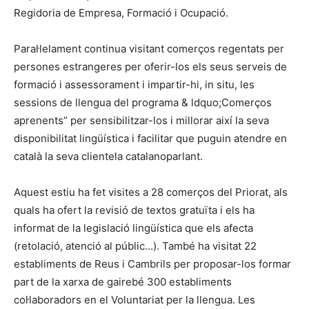
Regidoria de Empresa, Formació i Ocupació.
Paral·lelament continua visitant comerços regentats per
persones estrangeres per oferir-los els seus serveis de
formació i assessorament i impartir-hi, in situ, les
sessions de llengua del programa & ldquo;Comerços
aprenents” per sensibilitzar-los i millorar així la seva
disponibilitat lingüística i facilitar que puguin atendre en
català la seva clientela catalanoparlant.
Aquest estiu ha fet visites a 28 comerços del Priorat, als
quals ha ofert la revisió de textos gratuïta i els ha
informat de la legislació lingüística que els afecta
(retolació, atenció al públic…). També ha visitat 22
establiments de Reus i Cambrils per proposar-los formar
part de la xarxa de gairebé 300 establiments
col·laboradors en el Voluntariat per la llengua. Les