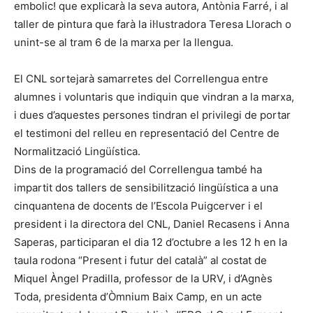
embolic! que explicarà la seva autora, Antònia Farré, i al
taller de pintura que farà la il·lustradora Teresa Llorach o
unint-se al tram 6 de la marxa per la llengua.
El CNL sortejarà samarretes del Correllengua entre
alumnes i voluntaris que indiquin que vindran a la marxa,
i dues d’aquestes persones tindran el privilegi de portar
el testimoni del relleu en representació del Centre de
Normalització Lingüística.
Dins de la programació del Correllengua també ha
impartit dos tallers de sensibilització lingüística a una
cinquantena de docents de l’Escola Puigcerver i el
president i la directora del CNL, Daniel Recasens i Anna
Saperas, participaran el dia 12 d’octubre a les 12 h en la
taula rodona “Present i futur del català” al costat de
Miquel Àngel Pradilla, professor de la URV, i d’Agnès
Toda, presidenta d’Òmnium Baix Camp, en un acte