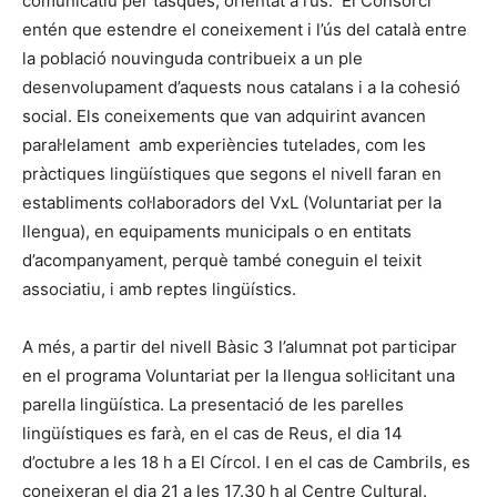
comunicatiu per tasques, orientat a l’ús. El Consorci
entén que estendre el coneixement i l’ús del català entre
la població nouvinguda contribueix a un ple
desenvolupament d’aquests nous catalans i a la cohesió
social. Els coneixements que van adquirint avancen
paral·lelament amb experiències tutelades, com les
pràctiques lingüístiques que segons el nivell faran en
establiments col·laboradors del VxL (Voluntariat per la
llengua), en equipaments municipals o en entitats
d’acompanyament, perquè també coneguin el teixit
associatiu, i amb reptes lingüístics.
A més, a partir del nivell Bàsic 3 l’alumnat pot participar
en el programa Voluntariat per la llengua sol·licitant una
parella lingüística. La presentació de les parelles
lingüístiques es farà, en el cas de Reus, el dia 14
d’octubre a les 18 h a El Círcol. I en el cas de Cambrils, es
coneixeran el dia 21 a les 17.30 h al Centre Cultural.