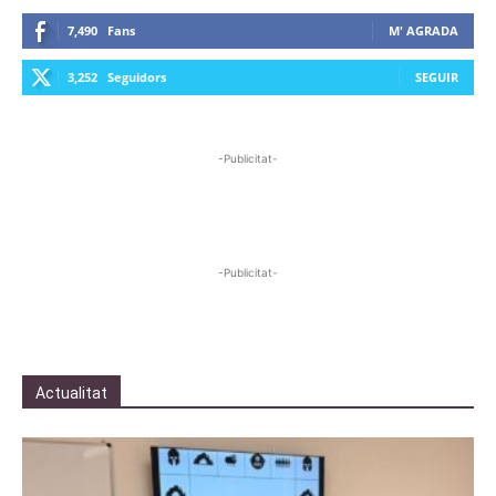
7,490
Fans
M' AGRADA
3,252
Seguidors
SEGUIR
-Publicitat-
-Publicitat-
Actualitat