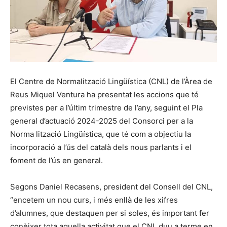
El Centre de Normalització Lingüística (CNL) de l’Àrea de
Reus Miquel Ventura ha presentat les accions que té
previstes per a l’últim trimestre de l’any, seguint el Pla
general d’actuació 2024-2025 del Consorci per a la
Norma lització Lingüística, que té com a objectiu la
incorporació a l’ús del català dels nous parlants i el
foment de l’ús en general.
Segons Daniel Recasens, president del Consell del CNL,
“encetem un nou curs, i més enllà de les xifres
d’alumnes, que destaquen per si soles, és important fer
conèixer tota aquella activitat que el CNL duu a terme en