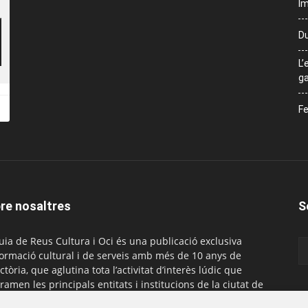
Im
Du
L’
ga
Fe
re nosaltres
S
uia de Reus Cultura i Oci és una publicació exclusiva
formació cultural i de serveis amb més de 10 anys de
ctòria, que aglutina tota l’activitat d’interès lúdic que
ramen les principals entitats i institucions de la ciutat de
. És gratuïta i té una periodicitat mensual.