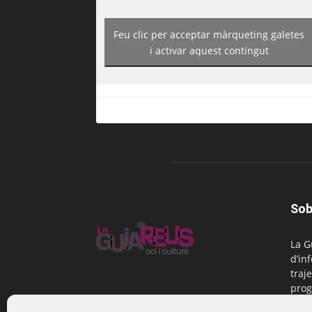
Feu clic per acceptar màrqueting galetes
https://www.facebook.com/guiadereus/
i activar aquest contingut
Sob
La G
d’in
traje
prog
Reus