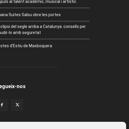
puls al talent acadèmic, musical i artístic
ana Suites Salou obre les portes
eclipsi del segle arriba a Catalunya: consells per
udir-lo amb seguretat
stes d’Estiu de Masboquera
egueix-nos