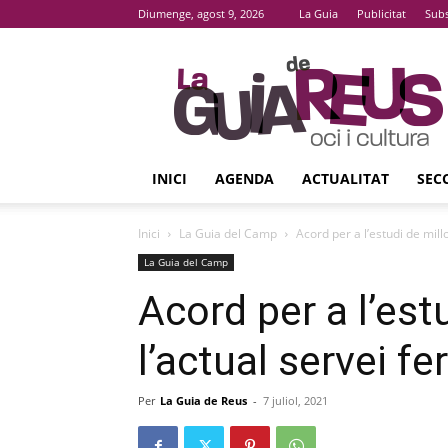
Diumenge, agost 9, 2026
La Guia
Publicitat
Subs
La
Guia
De
Reus
INICI
AGENDA
ACTUALITAT
SEC
Inici
La Guia del Camp
Acord per a l’estudi de mill
La Guia del Camp
Acord per a l’est
l’actual servei fe
Per
La Guia de Reus
-
7 juliol, 2021