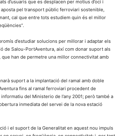
ats d’usuaris que es desplacen per motius d’oci i
aposta pel transport públic ferroviari sostenible,
inant, cal que entre tots estudiem quin és el millor
reqüències”.
romís d’estudiar solucions per millorar i adaptar els
ció de Salou-PortAventura, així com donar suport als
, que han de permetre una millor connectivitat amb
onarà suport a la implantació del ramal amb doble
ventura fins al ramal ferroviari procedent de
i informatiu del Ministerio de l’any 2001; però també a
 d’obertura inmediata del servei de la nova estació
ació i el suport de la Generalitat en aquest nou impuls
 en servei, en freqüència, en connectivitat; i, per tant,