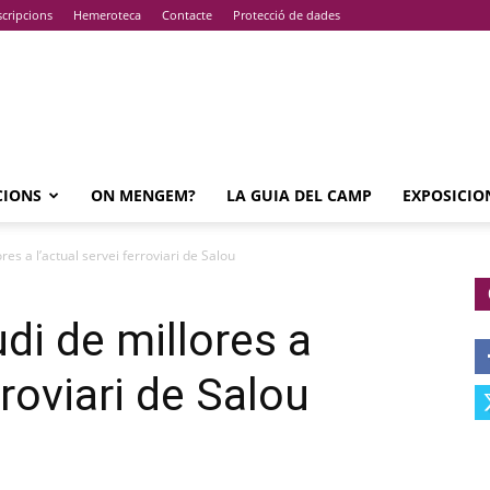
cripcions
Hemeroteca
Contacte
Protecció de dades
CIONS
ON MENGEM?
LA GUIA DEL CAMP
EXPOSICIO
ores a l’actual servei ferroviari de Salou
udi de millores a
rroviari de Salou