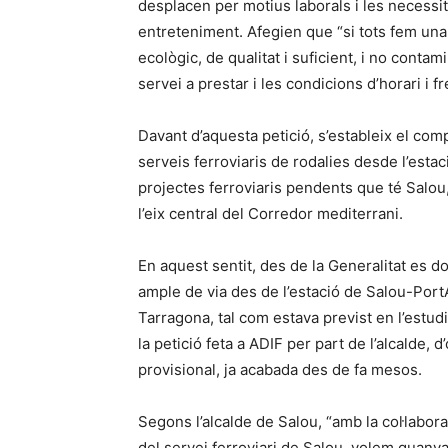
desplacen per motius laborals i les necessit
entreteniment. Afegien que “si tots fem una 
ecològic, de qualitat i suficient, i no contam
servei a prestar i les condicions d’horari i f
Davant d’aquesta petició, s’estableix el comp
serveis ferroviaris de rodalies desde l’esta
projectes ferroviaris pendents que té Salou
l’eix central del Corredor mediterrani.
En aquest sentit, des de la Generalitat es d
ample de via des de l’estació de Salou-PortA
Tarragona, tal com estava previst en l’estud
la petició feta a ADIF per part de l’alcalde,
provisional, ja acabada des de fa mesos.
Segons l’alcalde de Salou, “amb la col·labor
del servei ferroviari de Salou, volem guanyar