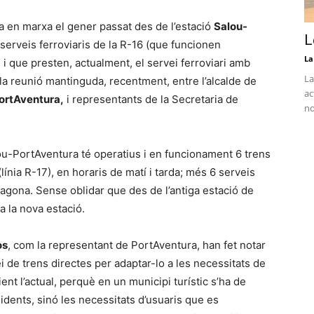
ada en marxa el gener passat des de l’estació
Salou-
L
 serveis ferroviaris de la R-16 (que funcionen
La
i que presten, actualment, el servei ferroviari amb
La
e la reunió mantinguda, recentment, entre l’alcalde de
ac
ortAventura,
i representants de la Secretaria de
no
ou-PortAventura té operatius i en funcionament 6 trens
línia R-17), en horaris de matí i tarda; més 6 serveis
ragona. Sense oblidar que des de l’antiga estació de
a la nova estació.
os
, com la representant de PortAventura, han fet notar
i de trens directes per adaptar-lo a les necessitats de
ient l’actual, perquè en un municipi turístic s’ha de
idents, sinó les necessitats d’usuaris que es