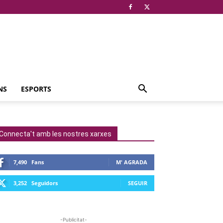
NS
ESPORTS
Connecta't amb les nostres xarxes
7,490
Fans
M' AGRADA
3,252
Seguidors
SEGUIR
-Publicitat-