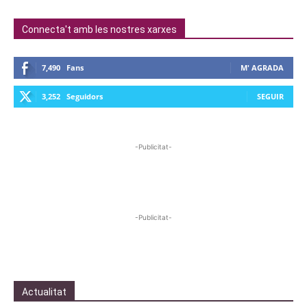
Connecta't amb les nostres xarxes
7,490
Fans
M' AGRADA
3,252
Seguidors
SEGUIR
-Publicitat-
-Publicitat-
Actualitat