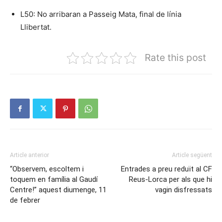
L50: No arribaran a Passeig Mata, final de línia
Llibertat.
Rate this post
Article anterior
Article següent
“Observem, escoltem i
Entrades a preu reduït al CF
toquem en família al Gaudí
Reus-Lorca per als que hi
Centre!” aquest diumenge, 11
vagin disfressats
de febrer