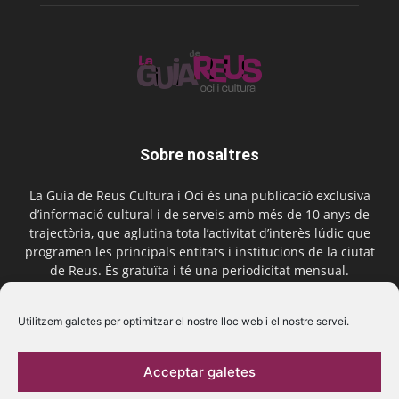
Sobre nosaltres
La Guia de Reus Cultura i Oci és una publicació exclusiva
d’informació cultural i de serveis amb més de 10 anys de
trajectòria, que aglutina tota l’activitat d’interès lúdic que
programen les principals entitats i institucions de la ciutat
de Reus. És gratuïta i té una periodicitat mensual.
Contactar-nos:
comercial@laguiadereus.com
Utilitzem galetes per optimitzar el nostre lloc web i el nostre servei.
Acceptar galetes
Segueix-nos