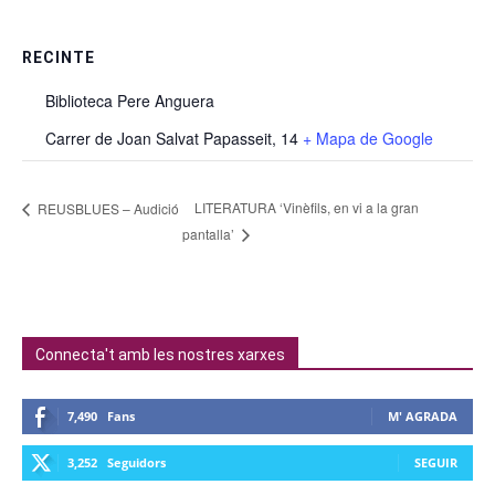
RECINTE
Biblioteca Pere Anguera
Carrer de Joan Salvat Papasseit, 14
+ Mapa de Google
LITERATURA ‘Vinèfils, en vi a la gran
REUSBLUES – Audició
pantalla’
Connecta't amb les nostres xarxes
7,490
Fans
M' AGRADA
3,252
Seguidors
SEGUIR