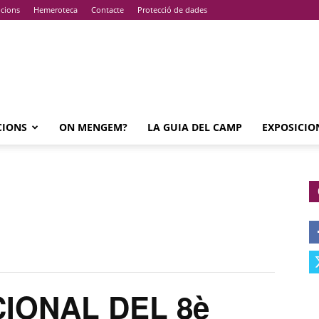
pcions
Hemeroteca
Contacte
Protecció de dades
CIONS
ON MENGEM?
LA GUIA DEL CAMP
EXPOSICIO
CIONAL DEL 8è