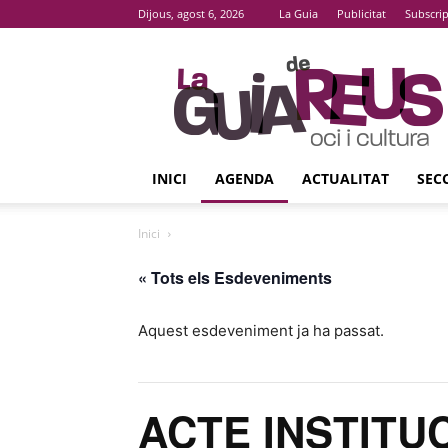
Dijous, agost 6, 2026
La Guia
Publicitat
Subscri
La
Guia
De
Reus
INICI
AGENDA
ACTUALITAT
SEC
Inici
« Tots els Esdeveniments
Aquest esdeveniment ja ha passat.
ACTE INSTITU