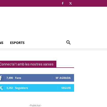
NS
ESPORTS
Connecta't amb les nostres xarxes
7,490
Fans
M' AGRADA
3,252
Seguidors
SEGUIR
-Publicitat-