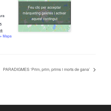
Feu clic per acceptar
màrqueting galetes i activar
ura
aquest contingut
15
na
+ Mapa
PARADIGMES ‘Prim, prim, prims i morts de gana’