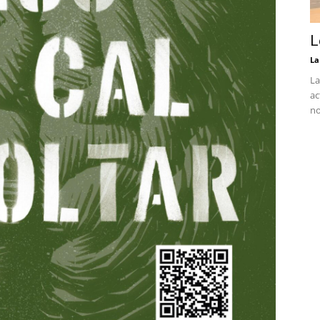
L
La
La
ac
no