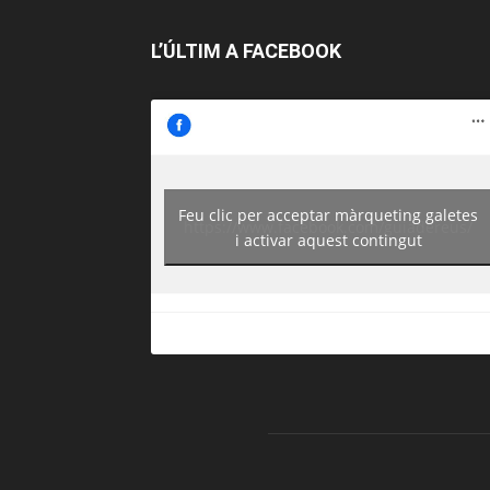
L’ÚLTIM A FACEBOOK
Feu clic per acceptar màrqueting galetes
https://www.facebook.com/guiadereus/
i activar aquest contingut