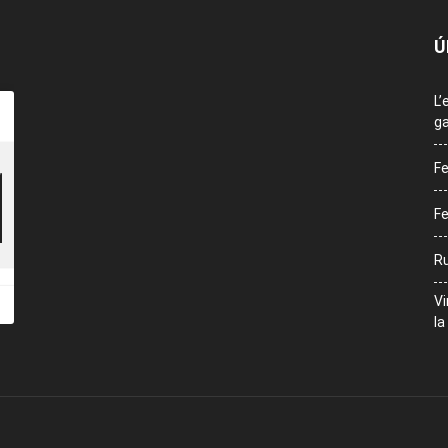
Ú
L’
ga
Fe
Fe
Ru
Vi
la