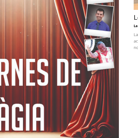
L
La
La
ac
no