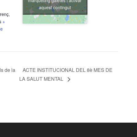
màrqueting galetes i activar
aquest contingut
renç,
s
+
le
s de la
ACTE INSTITUCIONAL DEL 8è MES DE
LA SALUT MENTAL