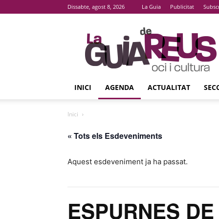
Dissabte, agost 8, 2026
La Guia
Publicitat
Subsc
La
Guia
De
Reus
INICI
AGENDA
ACTUALITAT
SEC
Inici
« Tots els Esdeveniments
Aquest esdeveniment ja ha passat.
ESPURNES DE