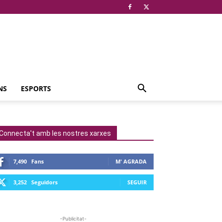
NS
ESPORTS
Connecta't amb les nostres xarxes
7,490
Fans
M' AGRADA
3,252
Seguidors
SEGUIR
-Publicitat-