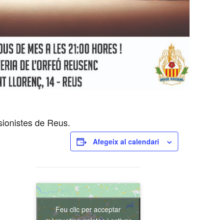
usionistes de Reus.
Afegeix al calendari
Feu clic per acceptar