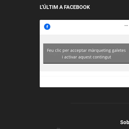
L’ÚLTIM A FACEBOOK
Feu clic per acceptar màrqueting galetes
https://www.facebook.com/guiadereus/
i activar aquest contingut
Sob