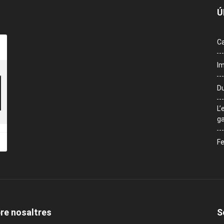
Ú
Ca
Im
Du
L’
ga
Fe
re nosaltres
S