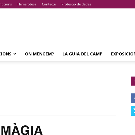
ripcions
Hemeroteca
Contacte
Protecció de dades
CIONS
ON MENGEM?
LA GUIA DEL CAMP
EXPOSICIO
 MÀGIA