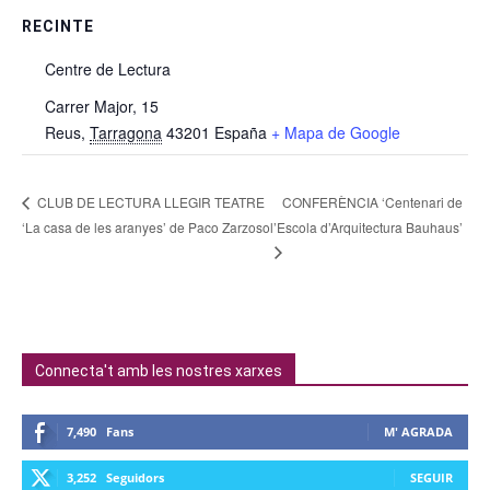
RECINTE
Centre de Lectura
Carrer Major, 15
Reus
,
Tarragona
43201
España
+ Mapa de Google
CONFERÈNCIA ‘Centenari de
CLUB DE LECTURA LLEGIR TEATRE
‘La casa de les aranyes’ de Paco Zarzoso
l’Escola d’Arquitectura Bauhaus’
Connecta't amb les nostres xarxes
7,490
Fans
M' AGRADA
3,252
Seguidors
SEGUIR