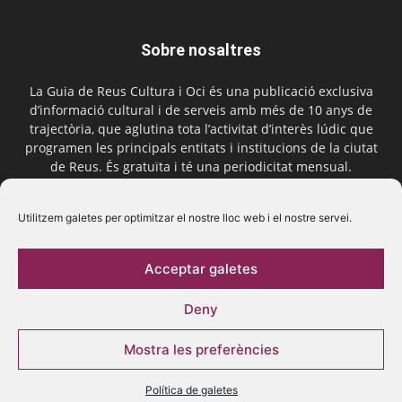
Sobre nosaltres
La Guia de Reus Cultura i Oci és una publicació exclusiva
d’informació cultural i de serveis amb més de 10 anys de
trajectòria, que aglutina tota l’activitat d’interès lúdic que
programen les principals entitats i institucions de la ciutat
de Reus. És gratuïta i té una periodicitat mensual.
Contactar-nos:
comercial@laguiadereus.com
Utilitzem galetes per optimitzar el nostre lloc web i el nostre servei.
Acceptar galetes
Segueix-nos
Deny
Mostra les preferències
Política de galetes
© 2016 La Guia de Reus | Creada per Be Marketing