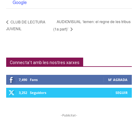
Google
AUDIOVISUAL ‘Iemen: el regne de les tribus
CLUB DE LECTURA
JUVENIL
(1a part)’
Connecta't amb les nostres xarxes
7,490
Fans
M' AGRADA
3,252
Seguidors
SEGUIR
-Publicitat-