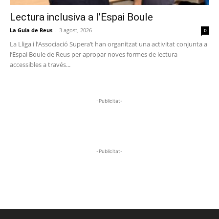
Lectura inclusiva a l’Espai Boule
La Guia de Reus
-
3 agost, 2026
0
La Lliga i l’Associació Supera’t han organitzat una activitat conjunta a
l’Espai Boule de Reus per apropar noves formes de lectura
accessibles a través...
-Publicitat-
-Publicitat-