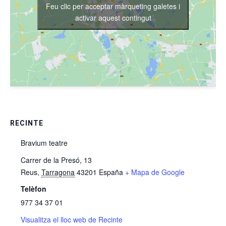
Feu clic per acceptar màrqueting galetes i
activar aquest contingut
RECINTE
Bravium teatre
Carrer de la Presó, 13
Reus
,
Tarragona
43201
España
+ Mapa de Google
Telèfon
977 34 37 01
Visualitza el lloc web de Recinte