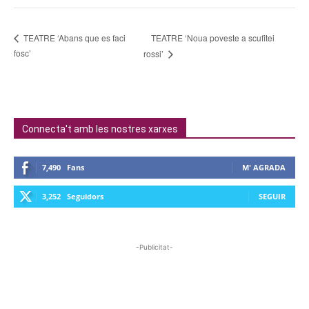
TEATRE ‘Noua poveste a scufitei
TEATRE ‘Abans que es faci
fosc’
rossi’
Connecta't amb les nostres xarxes
7,490
Fans
M' AGRADA
3,252
Seguidors
SEGUIR
-Publicitat-